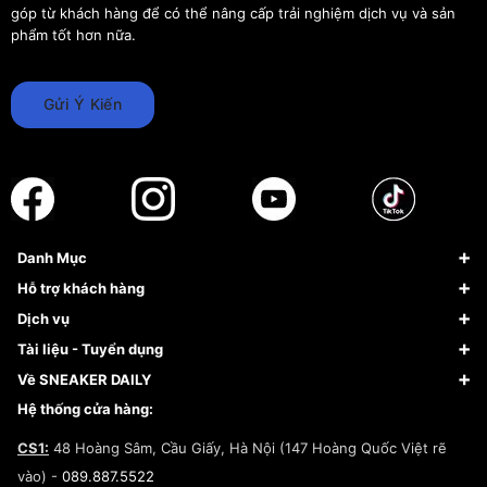
góp từ khách hàng để có thể nâng cấp trải nghiệm dịch vụ và sản
phẩm tốt hơn nữa.
Gửi Ý Kiến
Danh Mục
Sneaker
Hỗ trợ khách hàng
Giày Bóng Rổ
FAQs & Help
Dịch vụ
Giày Nike
Về Fundiin
Tạp chí
Tài liệu - Tuyển dụng
Giày Adidas
Hướng dẫn thanh toán trả sau qua Fundiin
Dịch vụ ký gửi
Đăng ký bản quyền
Về SNEAKER DAILY
Giày Peak
Chính sách đổi trả/Hoàn tiền
Tuyển dụng
Câu chuyện về SNEAKER DAILY
Hệ thống cửa hàng:
Lego
Chính sách giao hàng/Kiểm hàng
Đăng ký Cộng Tác Viên Bán Hàng
Cam kết mua sắm
CS1:
48 Hoàng Sâm, Cầu Giấy, Hà Nội (147 Hoàng Quốc Việt rẽ
Chính sách bảo hành
Hợp tác NCC
vào) -
089.887.5522
Chính sách thanh toán