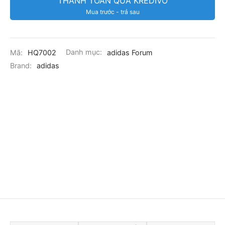
THANH TOÁN QUA KREDIVO
Mua trước - trả sau
Mã:
HQ7002
Danh mục:
adidas Forum
Brand:
adidas