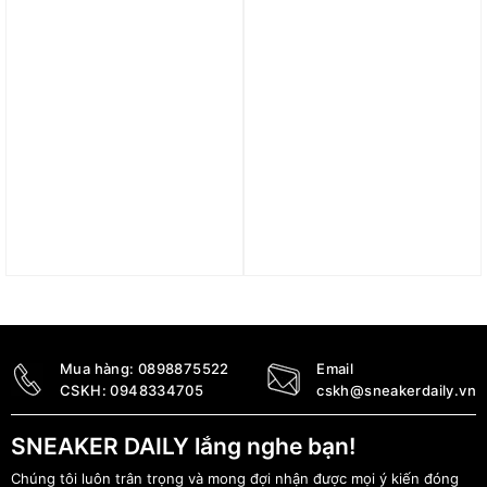
Trả góp 0%
Trả góp 0%
Giày adidas Forum Mid
Giày Adidas Forum Low
‘White Iridescent’ (GS)
CL ‘Cream White’ IF9681
HQ6844
2.590.000
₫
1.490.000
₫
Mua hàng:
0898875522
Email
CSKH:
0948334705
cskh@sneakerdaily.vn
SNEAKER DAILY lắng nghe bạn!
Chúng tôi luôn trân trọng và mong đợi nhận được mọi ý kiến đóng