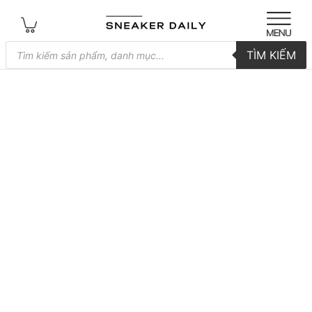
Tìm
TÌM KIẾM
kiếm
sản
phẩm