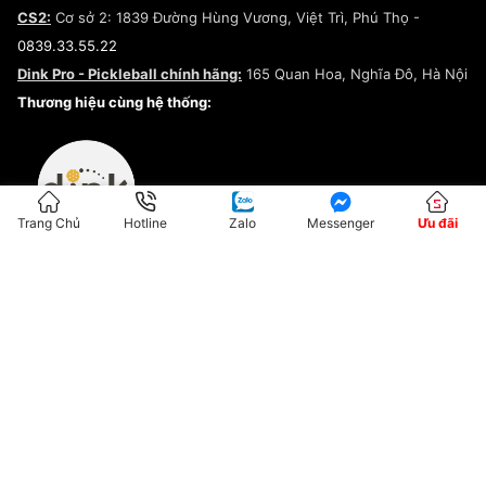
Chính sách đại lý
CS2:
Cơ sở 2: 1839 Đường Hùng Vương, Việt Trì, Phú Thọ -
Điều khoản dịch vụ
0839.33.55.22
Chính sách bảo mật
Dink Pro - Pickleball chính hãng:
165 Quan Hoa, Nghĩa Đô, Hà Nội
Kiểm tra tình trạng đơn hàng
Thương hiệu cùng hệ thống:
Trang Chủ
Hotline
Zalo
Messenger
Ưu đãi
ĐKKD:01G8033450 - Cấp ngày: 04/05/2023 - Nơi cấp: Hà Nội
Hộ Kinh Doanh Đại Lý Sneaker MST: 8828563711-001