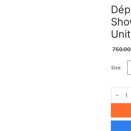
Dép 
Sho
Uni
750.00
Size