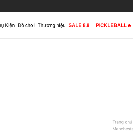
hụ Kiện
Đồ chơi
Thương hiệu
SALE 8.8
PICKLEBALL🔥
Trang chủ
Mancheste