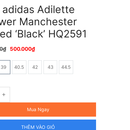
adidas Adilette
wer Manchester
ted ‘Black’ HQ2591
0
₫
500.000
₫
39
40.5
42
43
44.5
Mua Ngay
THÊM VÀO GIỎ