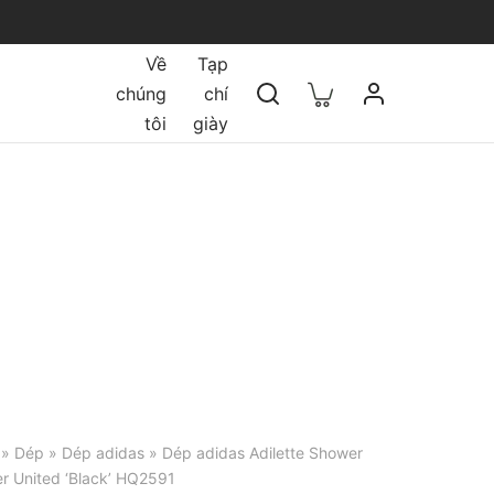
Về
Tạp
chúng
chí
tôi
giày
»
Dép
»
Dép adidas
» Dép adidas Adilette Shower
r United ‘Black’ HQ2591