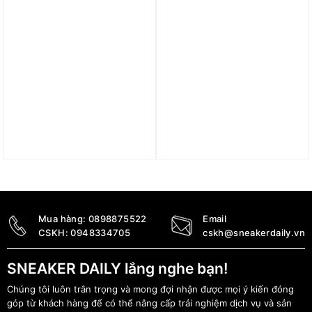
Dép Jordan Roam Slides
Dép Jordan Franchise
‘Sail’ FQ0227-102
Slide Black Metallic Gold
HF3263-007
1.590.000
₫
890.000
₫
Mua hàng:
0898875522
Email
CSKH:
0948334705
cskh@sneakerdaily.vn
SNEAKER DAILY lắng nghe bạn!
Chúng tôi luôn trân trọng và mong đợi nhận được mọi ý kiến đóng
góp từ khách hàng để có thể nâng cấp trải nghiệm dịch vụ và sản