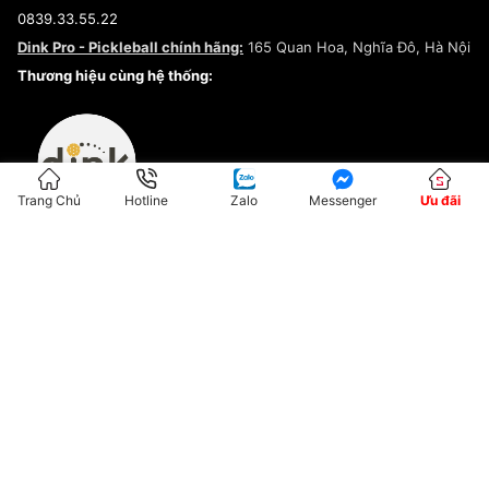
Điều khoản dịch vụ
0839.33.55.22
Chính sách bảo mật
Dink Pro - Pickleball chính hãng:
165 Quan Hoa, Nghĩa Đô, Hà Nội
Kiểm tra tình trạng đơn hàng
Thương hiệu cùng hệ thống:
Trang Chủ
Hotline
Zalo
Messenger
Ưu đãi
ĐKKD:01G8033450 - Cấp ngày: 04/05/2023 - Nơi cấp: Hà Nội
Hộ Kinh Doanh Đại Lý Sneaker MST: 8828563711-001