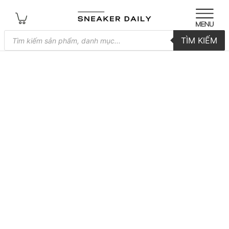
Tìm
TÌM KIẾM
kiếm
sản
phẩm