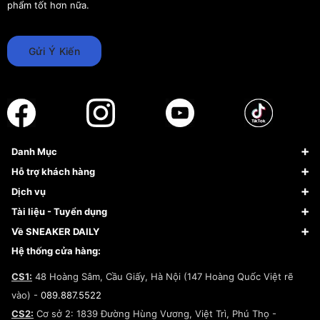
phẩm tốt hơn nữa.
Gửi Ý Kiến
Danh Mục
Sneaker
Hỗ trợ khách hàng
Giày Bóng Rổ
FAQs & Help
Dịch vụ
Giày Nike
Về Fundiin
Tạp chí
Tài liệu - Tuyển dụng
Giày Adidas
Hướng dẫn thanh toán trả sau qua Fundiin
Dịch vụ ký gửi
Đăng ký bản quyền
Về SNEAKER DAILY
Giày Peak
Chính sách đổi trả/Hoàn tiền
Tuyển dụng
Câu chuyện về SNEAKER DAILY
Hệ thống cửa hàng:
Lego
Chính sách giao hàng/Kiểm hàng
Đăng ký Cộng Tác Viên Bán Hàng
Cam kết mua sắm
CS1:
48 Hoàng Sâm, Cầu Giấy, Hà Nội (147 Hoàng Quốc Việt rẽ
Chính sách bảo hành
Hợp tác NCC
vào) -
089.887.5522
Chính sách thanh toán
Chính sách đại lý
CS2:
Cơ sở 2: 1839 Đường Hùng Vương, Việt Trì, Phú Thọ -