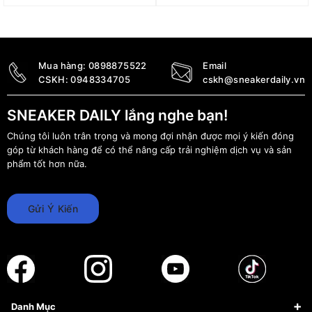
HJ6863-010
1.690.000
₫
1.300.000
₫
Mua hàng:
0898875522
Email
CSKH:
0948334705
cskh@sneakerdaily.vn
SNEAKER DAILY lắng nghe bạn!
Chúng tôi luôn trân trọng và mong đợi nhận được mọi ý kiến đóng
góp từ khách hàng để có thể nâng cấp trải nghiệm dịch vụ và sản
phẩm tốt hơn nữa.
Gửi Ý Kiến
Danh Mục