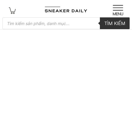
Tìm
TÌM KIẾM
kiếm
sản
phẩm