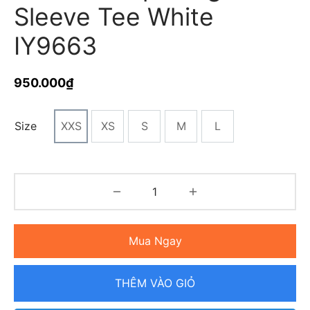
Sleeve Tee White
IY9663
950.000
₫
Size
XXS
XS
S
M
L
Mua Ngay
THÊM VÀO GIỎ