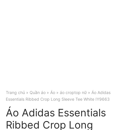
Trang chủ
»
Quần áo
»
Áo
»
áo croptop nữ
» Áo Adidas
Essentials Ribbed Crop Long Sleeve Tee White IY9663
Áo Adidas Essentials
Ribbed Crop Long