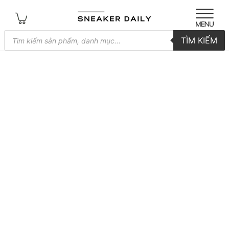
Tìm
TÌM KIẾM
kiếm
sản
phẩm