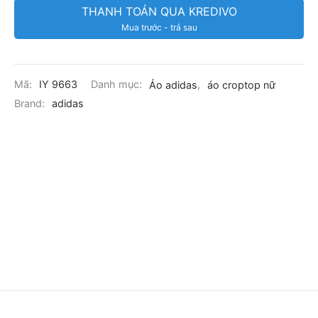
THANH TOÁN QUA KREDIVO
Mua trước - trả sau
Mã:
IY 9663
Danh mục:
Áo adidas
,
áo croptop nữ
Brand:
adidas