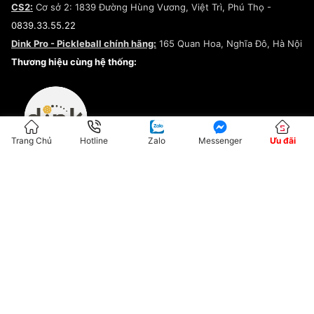
CS2:
Cơ sở 2: 1839 Đường Hùng Vương, Việt Trì, Phú Thọ -
Điều khoản dịch vụ
0839.33.55.22
Chính sách bảo mật
Dink Pro - Pickleball chính hãng:
165 Quan Hoa, Nghĩa Đô, Hà Nội
Kiểm tra tình trạng đơn hàng
Thương hiệu cùng hệ thống:
Trang Chủ
Hotline
Zalo
Messenger
Ưu đãi
ĐKKD:01G8033450 - Cấp ngày: 04/05/2023 - Nơi cấp: Hà Nội
Hộ Kinh Doanh Đại Lý Sneaker MST: 8828563711-001