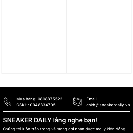
Trả góp 0%
Trả góp 0%
Áo khoác nỉ adidas
Áo adidas T-shirt 3 Sọc
Adicolor Classics Firebird
Classics Adicolor Nam
Nam ‘Beige’ JY6366
‘Preloved Ruby’ JN7019
1.990.000
₫
950.000
₫
Mua hàng:
0898875522
Email
CSKH:
0948334705
cskh@sneakerdaily.vn
SNEAKER DAILY lắng nghe bạn!
Chúng tôi luôn trân trọng và mong đợi nhận được mọi ý kiến đóng