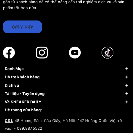
góp từ khách hàng để có thể nâng cấp trải nghiệm dịch vụ và sản
phẩm tốt hơn nữa.
Gửi Ý Kiến
Danh Mục
Sneaker
Hỗ trợ khách hàng
Giày Bóng Rổ
FAQs & Help
Dịch vụ
Giày Nike
Về Fundiin
Tạp chí
Tài liệu - Tuyển dụng
Giày Adidas
Hướng dẫn thanh toán trả sau qua Fundiin
Dịch vụ ký gửi
Đăng ký bản quyền
Về SNEAKER DAILY
Giày Peak
Chính sách đổi trả/Hoàn tiền
Tuyển dụng
Câu chuyện về SNEAKER DAILY
Hệ thống cửa hàng:
Lego
Chính sách giao hàng/Kiểm hàng
Đăng ký Cộng Tác Viên Bán Hàng
Cam kết mua sắm
CS1:
48 Hoàng Sâm, Cầu Giấy, Hà Nội (147 Hoàng Quốc Việt rẽ
Chính sách bảo hành
Hợp tác NCC
vào) -
089.887.5522
Chính sách thanh toán
Chính sách đại lý