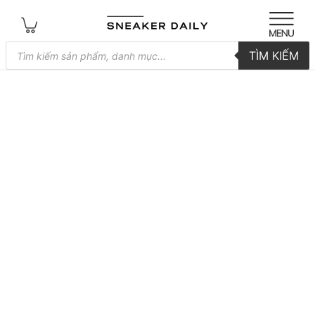
Tìm
TÌM KIẾM
kiếm
sản
phẩm