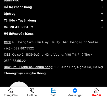
Danh Mục
Sneaker
Hỗ trợ khách hàng
Giày Bóng Rổ
FAQs & Help
Dịch vụ
Giày Nike
Về Fundiin
Tạp chí
Tài liệu - Tuyển dụng
Giày Adidas
Hướng dẫn thanh toán trả sau qua Fundiin
Dịch vụ ký gửi
Đăng ký bản quyền
Về SNEAKER DAILY
Giày Peak
Chính sách đổi trả/Hoàn tiền
Tuyển dụng
Câu chuyện về SNEAKER DAILY
Hệ thống cửa hàng:
Lego
Chính sách giao hàng/Kiểm hàng
Đăng ký Cộng Tác Viên Bán Hàng
Cam kết mua sắm
CS1:
48 Hoàng Sâm, Cầu Giấy, Hà Nội (147 Hoàng Quốc Việt rẽ
Chính sách bảo hành
Hợp tác NCC
vào) -
089.887.5522
Chính sách thanh toán
Chính sách đại lý
CS2:
Cơ sở 2: 1839 Đường Hùng Vương, Việt Trì, Phú Thọ -
Điều khoản dịch vụ
0839.33.55.22
Chính sách bảo mật
Dink Pro - Pickleball chính hãng:
165 Quan Hoa, Nghĩa Đô, Hà Nội
Kiểm tra tình trạng đơn hàng
Thương hiệu cùng hệ thống:
Trang Chủ
Hotline
Zalo
Messenger
Ưu đãi