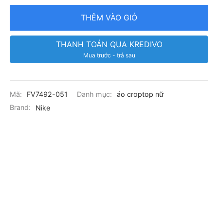
THÊM VÀO GIỎ
THANH TOÁN QUA KREDIVO
Mua trước - trả sau
Mã:
FV7492-051
Danh mục:
áo croptop nữ
Brand:
Nike