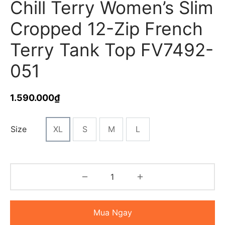
Chill Terry Women’s Slim
Cropped 12-Zip French
Terry Tank Top FV7492-
051
1.590.000
₫
Size
XL
S
M
L
Mua Ngay