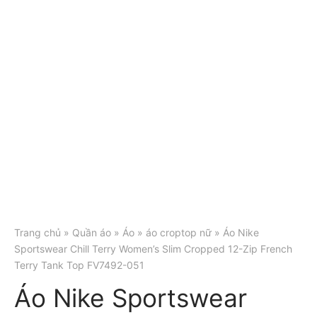
Trang chủ
»
Quần áo
»
Áo
»
áo croptop nữ
» Áo Nike
Sportswear Chill Terry Women’s Slim Cropped 12-Zip French
Terry Tank Top FV7492-051
Áo Nike Sportswear