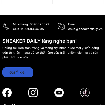
AS W J Tank Core
Dri-FIT Cropped Tank
‘Camel’ DX4701-254
Top FZ3616-405
1.590.000
₫
1.290.000
₫
Mua hàng:
0898875522
Email
CSKH:
0948334705
cskh@sneakerdaily.vn
SNEAKER DAILY lắng nghe bạn!
Chúng tôi luôn trân trọng và mong đợi nhận được mọi ý kiến đóng
góp từ khách hàng để có thể nâng cấp trải nghiệm dịch vụ và sản
phẩm tốt hơn nữa.
Gửi Ý Kiến