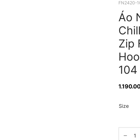
FN2420-1
Áo 
Chil
Zip 
Hoo
104
1.190.0
Size