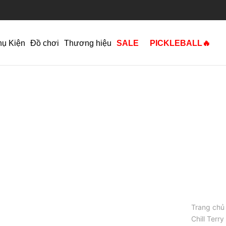
hụ Kiện
Đồ chơi
Thương hiệu
SALE
PICKLEBALL🔥
Trang chủ
Chill Terr