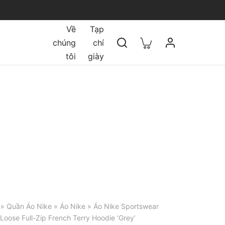
Về
Tạp
chúng
chí
tôi
giày
»
Quần Áo Nike
»
Áo Nike
» Áo Nike Sportswear
y Loose Full-Zip French Terry Hoodie ‘Grey’