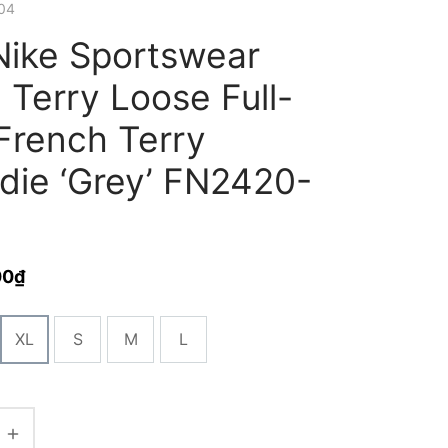
04
Nike Sportswear
l Terry Loose Full-
French Terry
die ‘Grey’ FN2420-
00
₫
XL
S
M
L