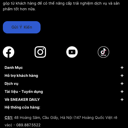
góp từ khách hàng để có thể nâng cấp trải nghiệm dịch vụ và sản
phẩm tốt hơn nữa.
Gửi Ý Kiến
Danh Mục
Sneaker
Hỗ trợ khách hàng
Giày Bóng Rổ
FAQs & Help
Dịch vụ
Giày Nike
Về Fundiin
Tạp chí
Tài liệu - Tuyển dụng
Giày Adidas
Hướng dẫn thanh toán trả sau qua Fundiin
Dịch vụ ký gửi
Đăng ký bản quyền
Về SNEAKER DAILY
Giày Peak
Chính sách đổi trả/Hoàn tiền
Tuyển dụng
Câu chuyện về SNEAKER DAILY
Hệ thống cửa hàng:
Lego
Chính sách giao hàng/Kiểm hàng
Đăng ký Cộng Tác Viên Bán Hàng
Cam kết mua sắm
CS1:
48 Hoàng Sâm, Cầu Giấy, Hà Nội (147 Hoàng Quốc Việt rẽ
Chính sách bảo hành
Hợp tác NCC
vào) -
089.887.5522
Chính sách thanh toán