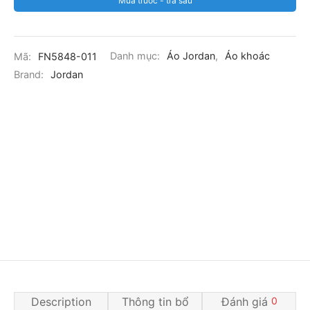
Mua trước - trả sau
Mã:
FN5848-011
Danh mục:
Áo Jordan
,
Áo khoác
Brand:
Jordan
Description
Thông tin bổ
Đánh giá
0