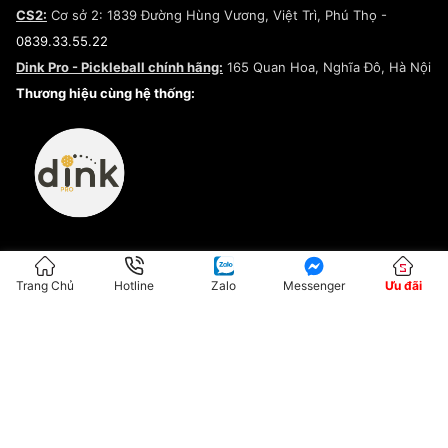
Chính sách đại lý
CS2:
Cơ sở 2: 1839 Đường Hùng Vương, Việt Trì, Phú Thọ -
Điều khoản dịch vụ
0839.33.55.22
Chính sách bảo mật
Dink Pro - Pickleball chính hãng:
165 Quan Hoa, Nghĩa Đô, Hà Nội
Kiểm tra tình trạng đơn hàng
Thương hiệu cùng hệ thống:
Trang Chủ
Hotline
Zalo
Messenger
Ưu đãi
ĐKKD:01G8033450 - Cấp ngày: 04/05/2023 - Nơi cấp: Hà Nội
Hộ Kinh Doanh Đại Lý Sneaker MST: 8828563711-001