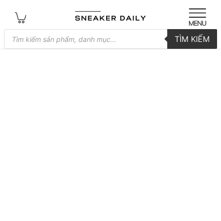
Tìm
TÌM KIẾM
kiếm
sản
phẩm