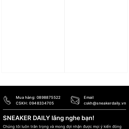
Trả góp 0%
Trả góp 0%
Áo Jordan Dri-FIT Sport
Áo Jordan Flight
Men’s Graphic Fleece
Heritage Women Graphic
Pullover Hoodie FQ6809-
T-shirts FQ3241-615
010
1.790.000
₫
2.890.000
₫
Mua hàng:
0898875522
Email
CSKH:
0948334705
cskh@sneakerdaily.vn
SNEAKER DAILY lắng nghe bạn!
Chúng tôi luôn trân trọng và mong đợi nhận được mọi ý kiến đóng