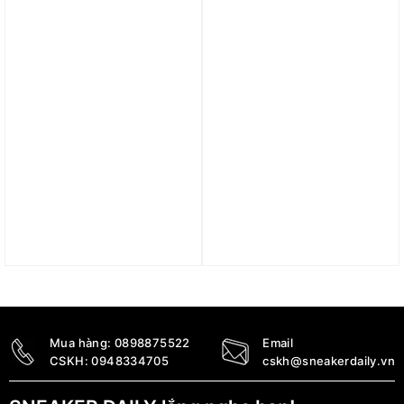
1.790.000
₫
1.090.000
₫
Trả góp 0%
Trả góp 0%
Áo Jordan Sportswear
Áo Jordan Brooklyn
Long-Sleeve Mock-Neck
Fleece Women’s Crew-
Top FV4000-020
Neck Sweatshirt
FV7087-010
1.690.000
₫
1.990.000
₫
Mua hàng:
0898875522
Email
CSKH:
0948334705
cskh@sneakerdaily.vn