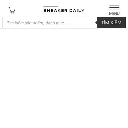
Tìm
TÌM KIẾM
kiếm
sản
phẩm