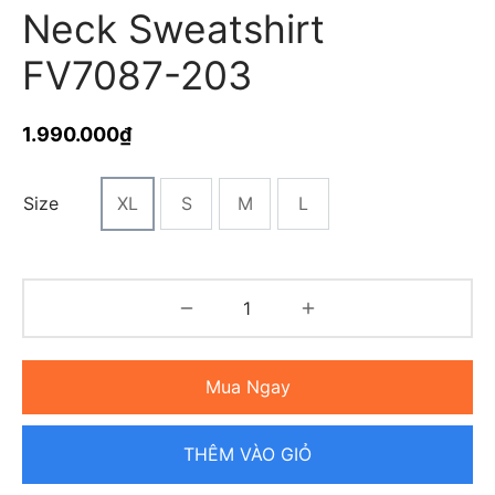
Neck Sweatshirt
FV7087-203
1.990.000
₫
Size
XL
S
M
L
Mua Ngay
THÊM VÀO GIỎ