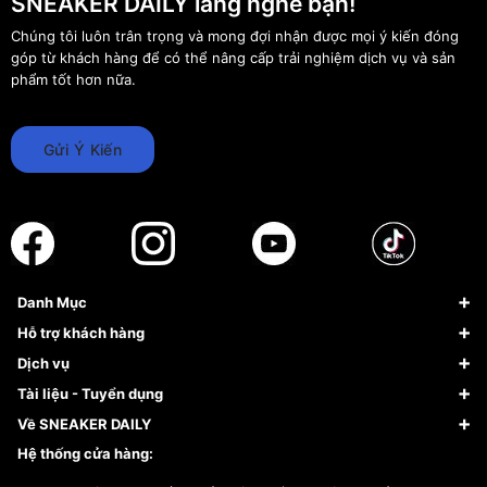
SNEAKER DAILY lắng nghe bạn!
Chúng tôi luôn trân trọng và mong đợi nhận được mọi ý kiến đóng
góp từ khách hàng để có thể nâng cấp trải nghiệm dịch vụ và sản
phẩm tốt hơn nữa.
Gửi Ý Kiến
Danh Mục
Sneaker
Hỗ trợ khách hàng
Giày Bóng Rổ
FAQs & Help
Dịch vụ
Giày Nike
Về Fundiin
Tạp chí
Tài liệu - Tuyển dụng
Giày Adidas
Hướng dẫn thanh toán trả sau qua Fundiin
Dịch vụ ký gửi
Đăng ký bản quyền
Về SNEAKER DAILY
Giày Peak
Chính sách đổi trả/Hoàn tiền
Tuyển dụng
Câu chuyện về SNEAKER DAILY
Hệ thống cửa hàng:
Lego
Chính sách giao hàng/Kiểm hàng
Đăng ký Cộng Tác Viên Bán Hàng
Cam kết mua sắm