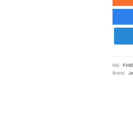
Mã:
FV8
Brand:
Jo