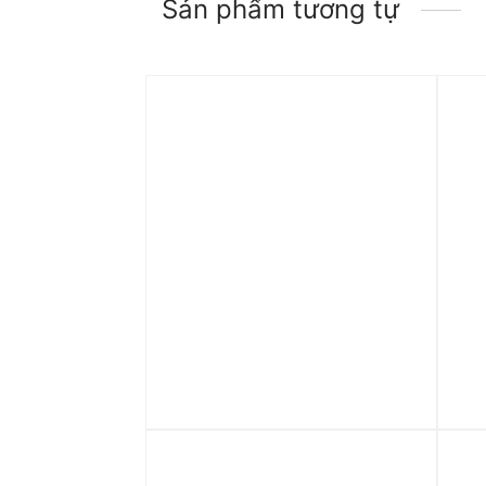
Sản phẩm tương tự
Trả góp 0%
Áo hoodie Jordan X BILLIE
Áo 
EILISH ‘Black’ DV7358-010
Pil
‘B
4.490.000
₫