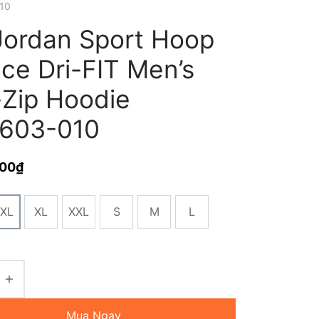
10
Jordan Sport Hoop
ce Dri-FIT Men’s
-Zip Hoodie
603-010
000
₫
XL
XL
XXL
S
M
L
Mua Ngay