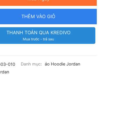
THÊM VÀO GIỎ
THANH TOÁN QUA KREDIVO
Mua trước - trả sau
603-010
Danh mục:
áo Hoodie Jordan
rdan