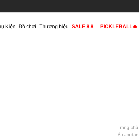
hụ Kiện
Đồ chơi
Thương hiệu
SALE 8.8
PICKLEBALL🔥
Trang chủ
Áo Jordan 