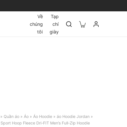
Về
Tạp
chúng
chí
tôi
giày
»
Quần áo
»
Áo
»
Áo Hoodie
»
áo Hoodie Jordan
»
Sport Hoop Fleece Dri-FIT Men’s Full-Zip Hoodie