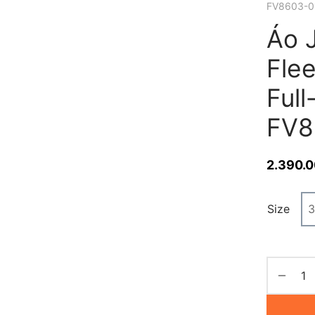
FV8603-0
Áo 
Flee
Full
FV8
2.390.
Size
3