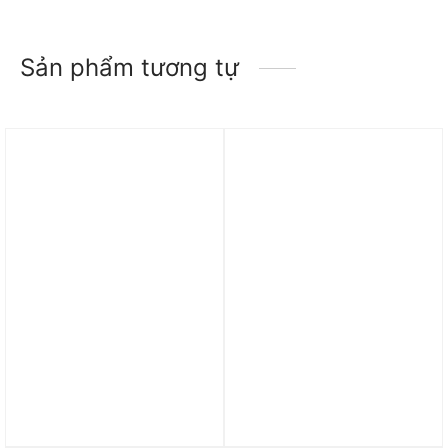
Sản phẩm tương tự
Trả góp 0%
Trả góp 0%
Áo Nike x Patta Men’s
Áo Nike Sportswear
long sleeve tops ‘Yellow’
Essential Women’s Woven
FJ3070-389
Jacket ‘White’ DX5865-