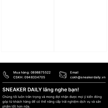
Áo thun Nike As M Nk
Áo Nike Trail Women’s
Miler Ss Ff Gx CU6435-
Repel UV Running Jacket
010
– Court Purple FN5926-
509
1.000.000
₫
3.990.000
₫
Mua hàng:
0898875522
Email
CSKH:
0948334705
cskh@sneakerdaily.vn
SNEAKER DAILY lắng nghe bạn!
Chúng tôi luôn trân trọng và mong đợi nhận được mọi ý kiến đóng
góp từ khách hàng để có thể nâng cấp trải nghiệm dịch vụ và sản
phẩm tốt hơn nữa.