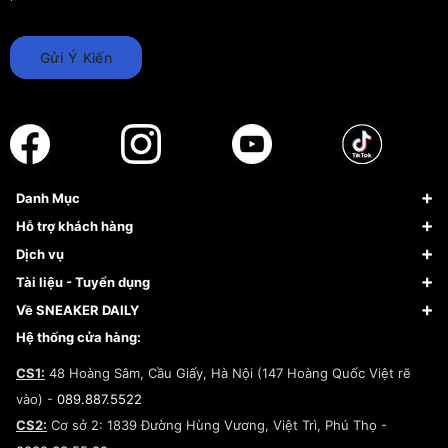
Gửi Ý Kiến
Danh Mục
Sneaker
Hỗ trợ khách hàng
Giày Bóng Rổ
FAQs & Help
Dịch vụ
Giày Nike
Về Fundiin
Tạp chí
Tài liệu - Tuyển dụng
Giày Adidas
Hướng dẫn thanh toán trả sau qua Fundiin
Dịch vụ ký gửi
Đăng ký bản quyền
Về SNEAKER DAILY
Giày Peak
Chính sách đổi trả/Hoàn tiền
Tuyển dụng
Câu chuyện về SNEAKER DAILY
Hệ thống cửa hàng:
Lego
Chính sách giao hàng/Kiểm hàng
Đăng ký Cộng Tác Viên Bán Hàng
Cam kết mua sắm
CS1:
48 Hoàng Sâm, Cầu Giấy, Hà Nội (147 Hoàng Quốc Việt rẽ
Chính sách bảo hành
Hợp tác NCC
vào) -
089.887.5522
Chính sách thanh toán
Chính sách đại lý
CS2:
Cơ sở 2: 1839 Đường Hùng Vương, Việt Trì, Phú Thọ -
Điều khoản dịch vụ