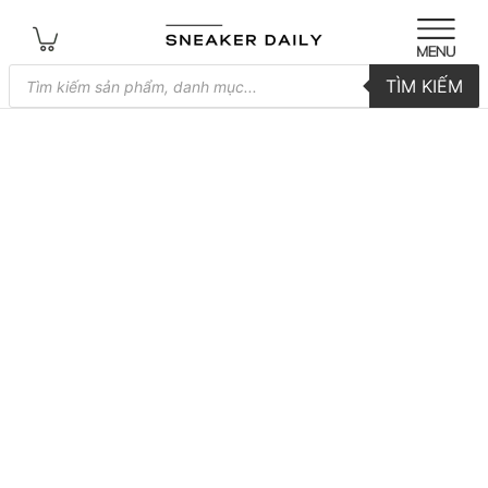
Tìm
TÌM KIẾM
kiếm
sản
phẩm