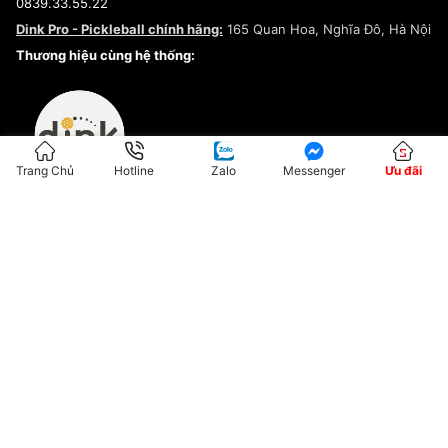
0839.33.55.22
Chính sách bảo mật
Dink Pro - Pickleball chính hãng:
165 Quan Hoa, Nghĩa Đô, Hà Nội
Kiểm tra tình trạng đơn hàng
Thương hiệu cùng hệ thống:
Trang Chủ
Hotline
Zalo
Messenger
Ưu đãi
ĐKKD:01G8033450 - Cấp ngày: 04/05/2023 - Nơi cấp: Hà Nội
Hộ Kinh Doanh Đại Lý Sneaker MST: 8828563711-001