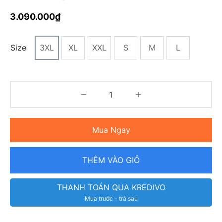
3.090.000
₫
Size
3XL
XL
XXL
S
M
L
Mua Ngay
THÊM VÀO GIỎ
THANH TOÁN QUA KREDIVO
Mua trước - trả sau