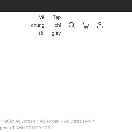
Về
Tạp
chúng
chí
tôi
giày
»
Quần Áo Jordan
»
Áo Jordan
» Áo Jordan MVP
pman T-Shirt FZ1920-100