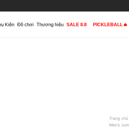
hụ Kiện
Đồ chơi
Thương hiệu
SALE 8.8
PICKLEBALL🔥
Trang chủ
Men’s Jum