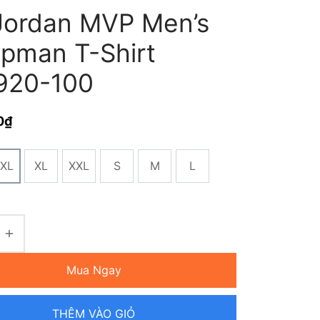
Jordan MVP Men’s
pman T-Shirt
920-100
0
₫
XL
XL
XXL
S
M
L
Mua Ngay
THÊM VÀO GIỎ