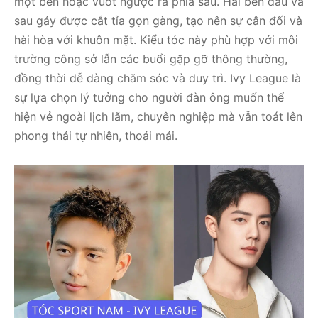
một bên hoặc vuốt ngược ra phía sau. Hai bên đầu và
sau gáy được cắt tỉa gọn gàng, tạo nên sự cân đối và
hài hòa với khuôn mặt. Kiểu tóc này phù hợp với môi
trường công sở lẫn các buổi gặp gỡ thông thường,
đồng thời dễ dàng chăm sóc và duy trì. Ivy League là
sự lựa chọn lý tưởng cho người đàn ông muốn thể
hiện vẻ ngoài lịch lãm, chuyên nghiệp mà vẫn toát lên
phong thái tự nhiên, thoải mái.