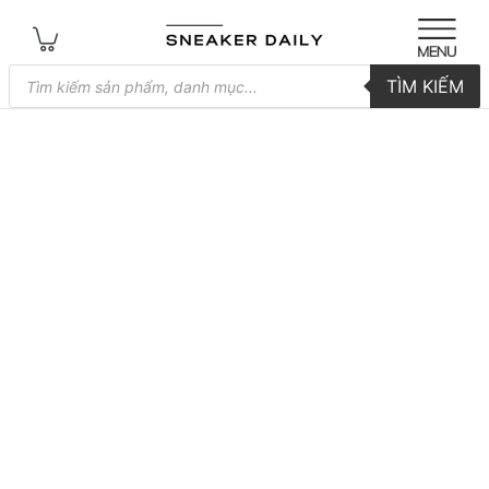
Tìm
TÌM KIẾM
kiếm
sản
phẩm