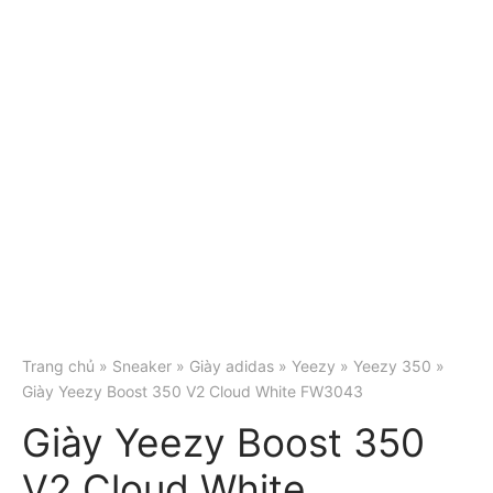
Trang chủ
»
Sneaker
»
Giày adidas
»
Yeezy
»
Yeezy 350
»
Giày Yeezy Boost 350 V2 Cloud White FW3043
Giày Yeezy Boost 350
V2 Cloud White