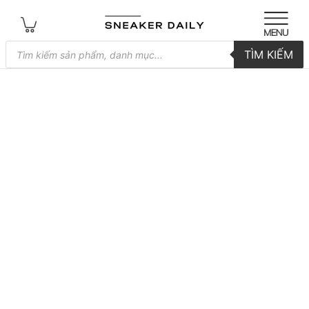
Tìm
TÌM KIẾM
kiếm
sản
phẩm