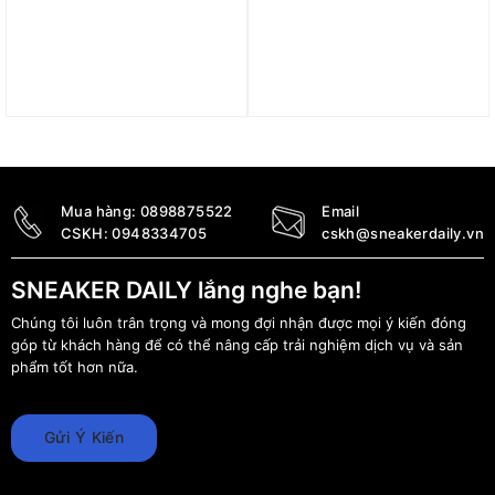
Giày adidas Yeezy Boost
Giày nam Yeezy Boost
350 V2 ‘Beluga
350 V2 “Yecheil
Reflective’ GW1229
Reflective” FX4145
12.990.000
₫
15.990.000
₫
Mua hàng:
0898875522
Email
CSKH:
0948334705
cskh@sneakerdaily.vn
SNEAKER DAILY lắng nghe bạn!
Chúng tôi luôn trân trọng và mong đợi nhận được mọi ý kiến đóng
góp từ khách hàng để có thể nâng cấp trải nghiệm dịch vụ và sản
phẩm tốt hơn nữa.
Gửi Ý Kiến