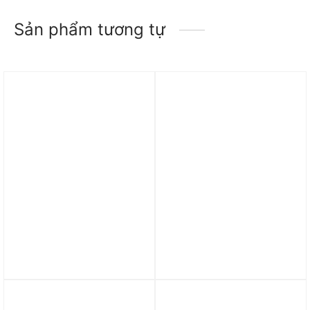
Sản phẩm tương tự
Trả góp 0%
Trả góp 0%
Giày nam Yeezy Boost
Giày adidas Yeezy Boost
350 V2 Flax FX9028
350 V2 ‘Dazzling Blue’
GY7164
7.590.000
₫
10.490.000
₫