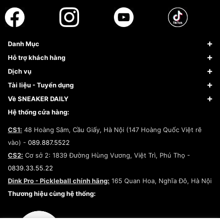
Danh Mục
Sneaker
Hỗ trợ khách hàng
Giày Bóng Rổ
FAQs & Help
Dịch vụ
Giày Nike
Về Fundiin
Tạp chí
Tài liệu - Tuyển dụng
Giày Adidas
Hướng dẫn thanh toán trả sau qua Fundiin
Dịch vụ ký gửi
Đăng ký bản quyền
Về SNEAKER DAILY
Giày Peak
Chính sách đổi trả/Hoàn tiền
Tuyển dụng
Câu chuyện về SNEAKER DAILY
Hệ thống cửa hàng:
Lego
Chính sách giao hàng/Kiểm hàng
Đăng ký Cộng Tác Viên Bán Hàng
Cam kết mua sắm
CS1:
48 Hoàng Sâm, Cầu Giấy, Hà Nội (147 Hoàng Quốc Việt rẽ
Chính sách bảo hành
Hợp tác NCC
vào) -
089.887.5522
Chính sách thanh toán
Chính sách đại lý
CS2:
Cơ sở 2: 1839 Đường Hùng Vương, Việt Trì, Phú Thọ -
Điều khoản dịch vụ
0839.33.55.22
Chính sách bảo mật
Dink Pro - Pickleball chính hãng:
165 Quan Hoa, Nghĩa Đô, Hà Nội
Kiểm tra tình trạng đơn hàng
Thương hiệu cùng hệ thống: