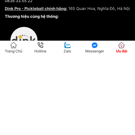
0839.33.55.22
Chính sách bảo mật
Dink Pro - Pickleball chính hãng:
165 Quan Hoa, Nghĩa Đô, Hà Nội
Kiểm tra tình trạng đơn hàng
Thương hiệu cùng hệ thống:
Trang Chủ
Hotline
Zalo
Messenger
Ưu đãi
ĐKKD:01G8033450 - Cấp ngày: 04/05/2023 - Nơi cấp: Hà Nội
Hộ Kinh Doanh Đại Lý Sneaker MST: 8828563711-001