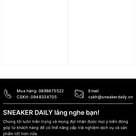
Váy NikeCourt Slam
Váy Nike x Jacquemus
Women’s Dress FQ2127-
Women’s Skirt FV5675-
518
475
3.290.000
₫
5.990.000
₫
Mua hàng:
0898875522
Email
CSKH:
0948334705
cskh@sneakerdaily.vn
SNEAKER DAILY lắng nghe bạn!
Chúng tôi luôn trân trọng và mong đợi nhận được mọi ý kiến đóng
góp từ khách hàng để có thể nâng cấp trải nghiệm dịch vụ và sản
phẩm tốt hơn nữa.