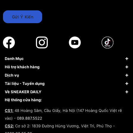
Gửi Ý Kiến
Danh Mục
Sneaker
Hỗ trợ khách hàng
Giày Bóng Rổ
FAQs & Help
Dịch vụ
Giày Nike
Về Fundiin
Tạp chí
Tài liệu - Tuyển dụng
Giày Adidas
Hướng dẫn thanh toán trả sau qua Fundiin
Dịch vụ ký gửi
Đăng ký bản quyền
Về SNEAKER DAILY
Giày Peak
Chính sách đổi trả/Hoàn tiền
Tuyển dụng
Câu chuyện về SNEAKER DAILY
Hệ thống cửa hàng:
Lego
Chính sách giao hàng/Kiểm hàng
Đăng ký Cộng Tác Viên Bán Hàng
Cam kết mua sắm
CS1:
48 Hoàng Sâm, Cầu Giấy, Hà Nội (147 Hoàng Quốc Việt rẽ
Chính sách bảo hành
Hợp tác NCC
vào) -
089.887.5522
Chính sách thanh toán
Chính sách đại lý
CS2:
Cơ sở 2: 1839 Đường Hùng Vương, Việt Trì, Phú Thọ -
Điều khoản dịch vụ