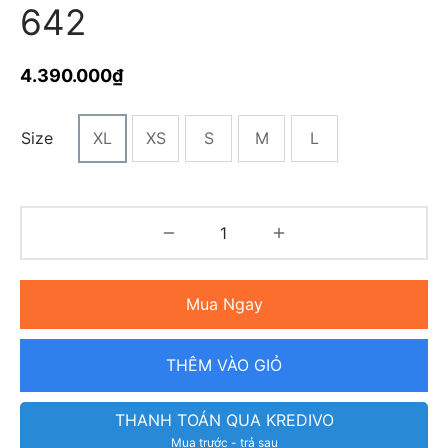
642
4.390.000
₫
Size
XL
XS
S
M
L
Mua Ngay
THÊM VÀO GIỎ
THANH TOÁN QUA KREDIVO
Mua trước - trả sau