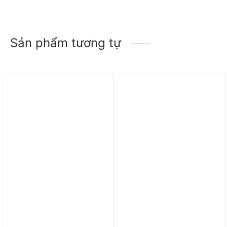
Sản phẩm tương tự
Trả góp 0%
Trả góp 0%
Váy Nike Sportswear
Váy Jordan Future Primal
Essential Women’s Mid-
Utility Skirt DA4588-041