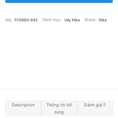
Mã:
FV5683-642
Danh mục:
Váy Nike
Brand:
Nike
Description
Thông tin bổ
Đánh giá
0
sung