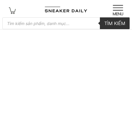
Tìm
TÌM KIẾM
kiếm
sản
phẩm