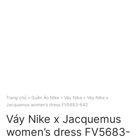
Trang chủ
»
Quần Áo Nike
»
Váy Nike
» Váy Nike x
Jacquemus women’s dress FV5683-642
Váy Nike x Jacquemus
women’s dress FV5683-