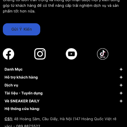
góp từ khách hàng để có thể nâng cấp trải nghiệm dịch vụ và sản
phẩm tốt hơn nữa.
Gửi Ý Kiến
Danh Mục
Sneaker
Hỗ trợ khách hàng
Giày Bóng Rổ
FAQs & Help
Dịch vụ
Giày Nike
Về Fundiin
Tạp chí
Tài liệu - Tuyển dụng
Giày Adidas
Hướng dẫn thanh toán trả sau qua Fundiin
Dịch vụ ký gửi
Đăng ký bản quyền
Về SNEAKER DAILY
Giày Peak
Chính sách đổi trả/Hoàn tiền
Tuyển dụng
Câu chuyện về SNEAKER DAILY
Hệ thống cửa hàng:
Lego
Chính sách giao hàng/Kiểm hàng
Đăng ký Cộng Tác Viên Bán Hàng
Cam kết mua sắm
CS1:
48 Hoàng Sâm, Cầu Giấy, Hà Nội (147 Hoàng Quốc Việt rẽ
Chính sách bảo hành
Hợp tác NCC
vào) -
089.887.5522