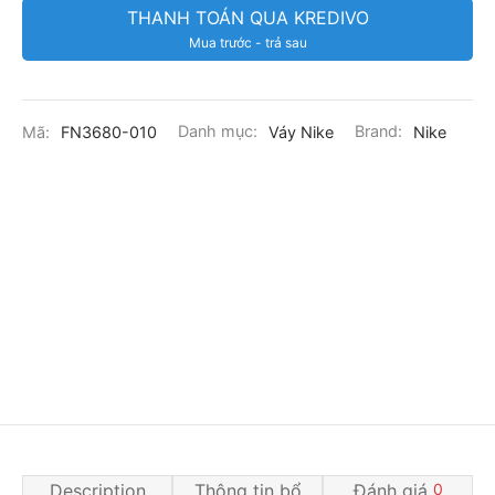
THANH TOÁN QUA KREDIVO
Mua trước - trả sau
Mã:
FN3680-010
Danh mục:
Váy Nike
Brand:
Nike
Description
Thông tin bổ
Đánh giá
0