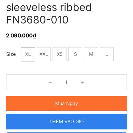
sleeveless ribbed
FN3680-010
2.090.000
₫
Size
XL
XXL
XS
S
M
L
Mua Ngay
THÊM VÀO GIỎ