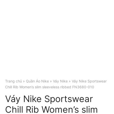
Trang chủ
»
Quần Áo Nike
»
Váy Nike
» Váy Nike Sportswear
Chill Rib Women’s slim sleeveless ribbed FN3680-010
Váy Nike Sportswear
Chill Rib Women’s slim