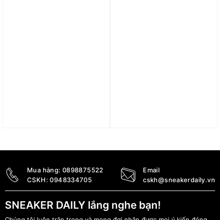
Trả góp 0%
Trả góp 0%
Váy Air Jordan women’s
Váy Nike Skirt Women’s
functional skirt FN5699-
Regular Golf DD3736-
133
100
1.890.000
₫
1.890.000
₫
Mua hàng:
0898875522
Email
CSKH:
0948334705
cskh@sneakerdaily.vn
SNEAKER DAILY lắng nghe bạn!
Chúng tôi luôn trân trọng và mong đợi nhận được mọi ý kiến đóng