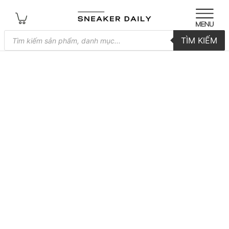
Tìm
TÌM KIẾM
kiếm
sản
phẩm