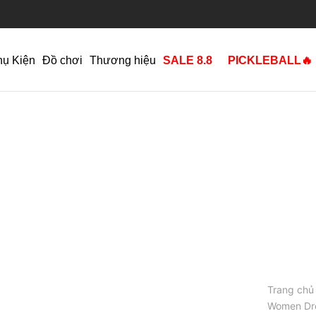
hụ Kiện
Đồ chơi
Thương hiệu
SALE 8.8
PICKLEBALL🔥
Trang chủ
Women Dr