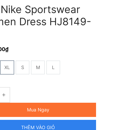
 Nike Sportswear
en Dress HJ8149-
00
₫
XL
S
M
L
Mua Ngay
THÊM VÀO GIỎ