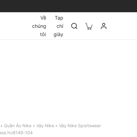
Về
Tạp
chúng
chí
tôi
giày
»
Quần Áo Nike
»
Váy Nike
» Váy Nike Sportswear
ess HJ8149-104