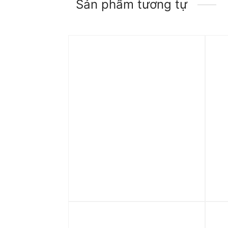
Sản phẩm tương tự
Trả góp 0%
Tr
Váy Nike x Jacquemus
Váy
Women’s Skirt FV5675-642
FV
5.990.000
₫