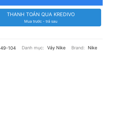
THANH TOÁN QUA KREDIVO
Mua trước - trả sau
49-104
Danh mục:
Váy Nike
Brand:
Nike