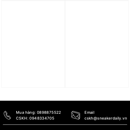
619
2.190.000
₫
4.290.000
₫
Trả góp 0%
Trả góp 0%
Váy Nike x Jacquemus
Váy Nike x Jacquemus
Women’s Skirt FV5675-
women’s dress FV5683-
475
642
5.990.000
₫
4.390.000
₫
Mua hàng:
0898875522
Email
CSKH:
0948334705
cskh@sneakerdaily.vn