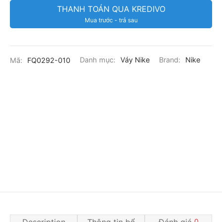
THANH TOÁN QUA KREDIVO
Mua trước - trả sau
Mã:
FQ0292-010
Danh mục:
Váy Nike
Brand:
Nike
Description
Thông tin bổ
Đánh giá
0