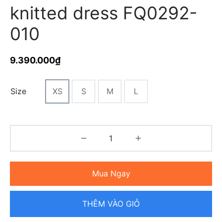
knitted dress FQ0292-
010
9.390.000
₫
Size
XS
S
M
L
Mua Ngay
THÊM VÀO GIỎ