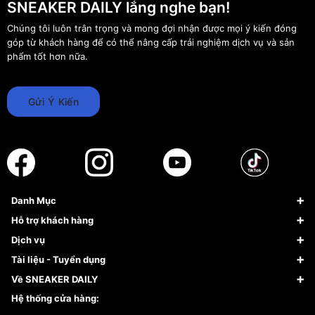
SNEAKER DAILY lắng nghe bạn!
Chúng tôi luôn trân trọng và mong đợi nhận được mọi ý kiến đóng
góp từ khách hàng để có thể nâng cấp trải nghiệm dịch vụ và sản
phẩm tốt hơn nữa.
Gửi Ý Kiến
Danh Mục
Sneaker
Hỗ trợ khách hàng
Giày Bóng Rổ
FAQs & Help
Dịch vụ
Giày Nike
Về Fundiin
Tạp chí
Tài liệu - Tuyển dụng
Giày Adidas
Hướng dẫn thanh toán trả sau qua Fundiin
Dịch vụ ký gửi
Đăng ký bản quyền
Về SNEAKER DAILY
Giày Peak
Chính sách đổi trả/Hoàn tiền
Tuyển dụng
Câu chuyện về SNEAKER DAILY
Hệ thống cửa hàng:
Lego
Chính sách giao hàng/Kiểm hàng