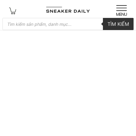
Tìm
TÌM KIẾM
kiếm
sản
phẩm