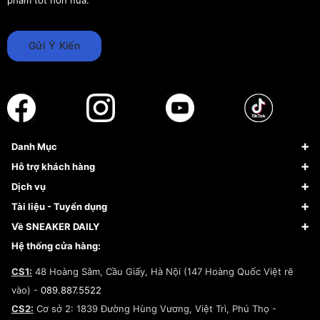
Gửi Ý Kiến
Danh Mục
Sneaker
Hỗ trợ khách hàng
Giày Bóng Rổ
FAQs & Help
Dịch vụ
Giày Nike
Về Fundiin
Tạp chí
Tài liệu - Tuyển dụng
Giày Adidas
Hướng dẫn thanh toán trả sau qua Fundiin
Dịch vụ ký gửi
Đăng ký bản quyền
Về SNEAKER DAILY
Giày Peak
Chính sách đổi trả/Hoàn tiền
Tuyển dụng
Câu chuyện về SNEAKER DAILY
Hệ thống cửa hàng:
Lego
Chính sách giao hàng/Kiểm hàng
Đăng ký Cộng Tác Viên Bán Hàng
Cam kết mua sắm
CS1:
48 Hoàng Sâm, Cầu Giấy, Hà Nội (147 Hoàng Quốc Việt rẽ
Chính sách bảo hành
Hợp tác NCC
vào) -
089.887.5522
Chính sách thanh toán
Chính sách đại lý
CS2:
Cơ sở 2: 1839 Đường Hùng Vương, Việt Trì, Phú Thọ -
Điều khoản dịch vụ