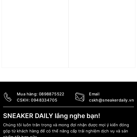
Túi adidas Mini Duffle
Túi adidas Duffel 3 Sọc
Bag – Night Indigo
Essentials Đen IP9862
IT7383
790.000
₫
890.000
₫
Mua hàng:
0898875522
Email
CSKH:
0948334705
cskh@sneakerdaily.vn
SNEAKER DAILY lắng nghe bạn!
Chúng tôi luôn trân trọng và mong đợi nhận được mọi ý kiến đóng
góp từ khách hàng để có thể nâng cấp trải nghiệm dịch vụ và sản
phẩm tốt hơn nữa.