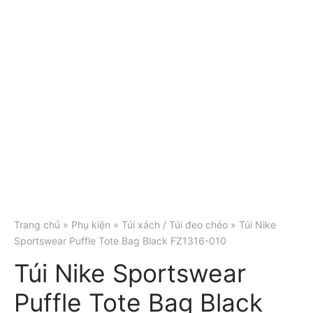
Trang chủ
»
Phụ kiện
»
Túi xách / Túi đeo chéo
» Túi Nike
Sportswear Puffle Tote Bag Black FZ1316-010
Túi Nike Sportswear
Puffle Tote Bag Black