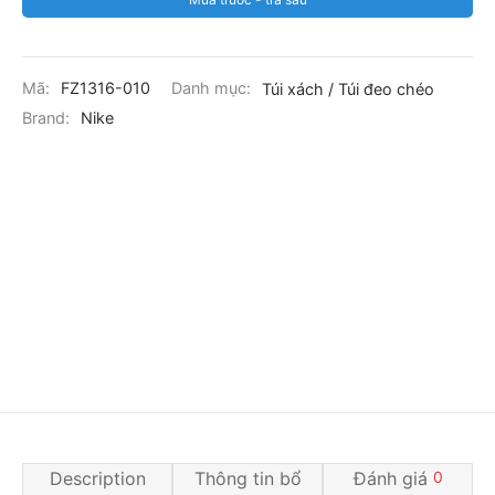
Mã:
FZ1316-010
Danh mục:
Túi xách / Túi đeo chéo
Brand:
Nike
Description
Thông tin bổ
Đánh giá
0