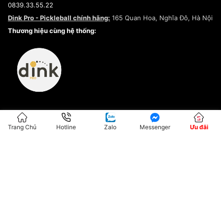
0839.33.55.22
Chính sách bảo mật
Dink Pro - Pickleball chính hãng:
165 Quan Hoa, Nghĩa Đô, Hà Nội
Kiểm tra tình trạng đơn hàng
Thương hiệu cùng hệ thống:
Trang Chủ
Hotline
Zalo
Messenger
Ưu đãi
ĐKKD:01G8033450 - Cấp ngày: 04/05/2023 - Nơi cấp: Hà Nội
Hộ Kinh Doanh Đại Lý Sneaker MST: 8828563711-001