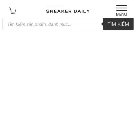
Tìm
TÌM KIẾM
kiếm
sản
phẩm