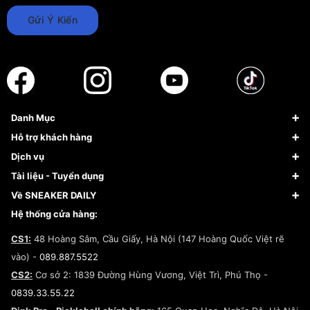
Gửi Ý Kiến
Danh Mục
Sneaker
Hỗ trợ khách hàng
Giày Bóng Rổ
FAQs & Help
Dịch vụ
Giày Nike
Về Fundiin
Tạp chí
Tài liệu - Tuyển dụng
Giày Adidas
Hướng dẫn thanh toán trả sau qua Fundiin
Dịch vụ ký gửi
Đăng ký bản quyền
Về SNEAKER DAILY
Giày Peak
Chính sách đổi trả/Hoàn tiền
Tuyển dụng
Câu chuyện về SNEAKER DAILY
Hệ thống cửa hàng:
Lego
Chính sách giao hàng/Kiểm hàng
Đăng ký Cộng Tác Viên Bán Hàng
Cam kết mua sắm
CS1:
48 Hoàng Sâm, Cầu Giấy, Hà Nội (147 Hoàng Quốc Việt rẽ
Chính sách bảo hành
Hợp tác NCC
vào) -
089.887.5522
Chính sách thanh toán
Chính sách đại lý
CS2:
Cơ sở 2: 1839 Đường Hùng Vương, Việt Trì, Phú Thọ -
Điều khoản dịch vụ
0839.33.55.22
Chính sách bảo mật