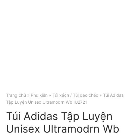
Trang chủ
»
Phụ kiện
»
Túi xách / Túi đeo chéo
» Túi Adidas
Tập Luyện Unisex Ultramodrn Wb IU2721
Túi Adidas Tập Luyện
Unisex Ultramodrn Wb