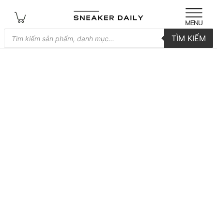
Tìm
TÌM KIẾM
kiếm
sản
phẩm