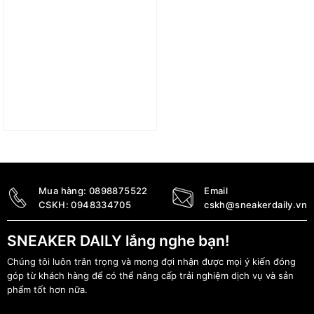
Túi adidas Adicolor
Classic Mini Airliner Bag
– White IX7484
790.000
₫
Mua hàng:
0898875522
Email
CSKH:
0948334705
cskh@sneakerdaily.vn
SNEAKER DAILY lắng nghe bạn!
Chúng tôi luôn trân trọng và mong đợi nhận được mọi ý kiến đóng
góp từ khách hàng để có thể nâng cấp trải nghiệm dịch vụ và sản
phẩm tốt hơn nữa.