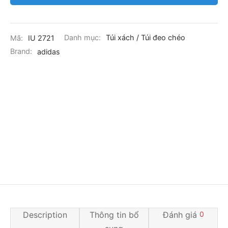
Mã:
IU 2721
Danh mục:
Túi xách / Túi đeo chéo
Brand:
adidas
Description
Thông tin bổ
Đánh giá
0