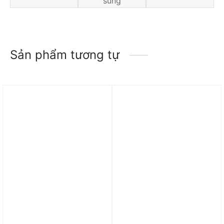
sung
Sản phẩm tương tự
Trả góp 0%
Trả góp 0%
Túi Nike Gym Club Duffel
Túi Nike Gym Club Kids’