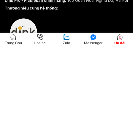
Dink Pro - Pickleball chính hãng:
165 Quan Hoa, Nghĩa Đô, Hà Nội
Kiểm tra tình trạng đơn hàng
Thương hiệu cùng hệ thống:
Trang Chủ
Hotline
Zalo
Messenger
Ưu đãi
ĐKKD:01G8033450 - Cấp ngày: 04/05/2023 - Nơi cấp: Hà Nội
Hộ Kinh Doanh Đại Lý Sneaker MST: 8828563711-001