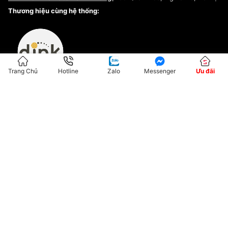
Kiểm tra tình trạng đơn hàng
Thương hiệu cùng hệ thống:
Trang Chủ
Hotline
Zalo
Messenger
Ưu đãi
ĐKKD:01G8033450 - Cấp ngày: 04/05/2023 - Nơi cấp: Hà Nội
Hộ Kinh Doanh Đại Lý Sneaker MST: 8828563711-001