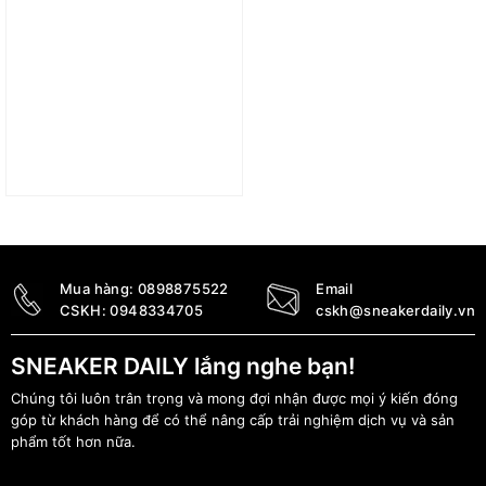
Túi Nike Elemental Pro
Storm Fit ADV Duffel Bag
(38L) FZ6367-010
2.590.000
₫
Mua hàng:
0898875522
Email
CSKH:
0948334705
cskh@sneakerdaily.vn
SNEAKER DAILY lắng nghe bạn!
Chúng tôi luôn trân trọng và mong đợi nhận được mọi ý kiến đóng
góp từ khách hàng để có thể nâng cấp trải nghiệm dịch vụ và sản
phẩm tốt hơn nữa.