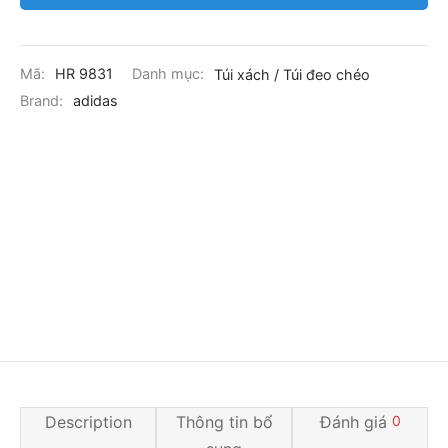
Mã:
HR 9831
Danh mục:
Túi xách / Túi đeo chéo
Brand:
adidas
Description
Thông tin bổ
Đánh giá
0