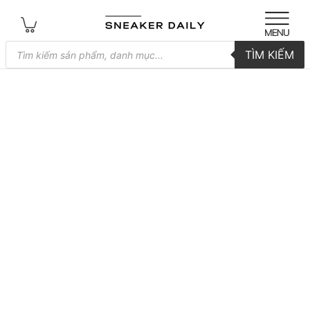
Tìm
TÌM KIẾM
kiếm
sản
phẩm