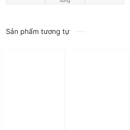
sung
Sản phẩm tương tự
Trả góp 0%
Trả góp 0%
Túi Adidas Đeo hông
Túi Nike Heritage