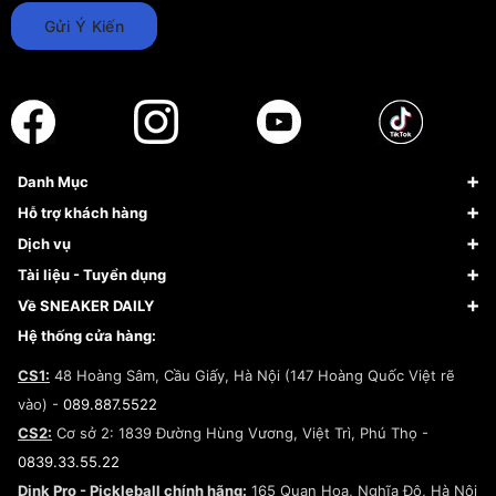
Gửi Ý Kiến
Danh Mục
Sneaker
Hỗ trợ khách hàng
Giày Bóng Rổ
FAQs & Help
Dịch vụ
Giày Nike
Về Fundiin
Tạp chí
Tài liệu - Tuyển dụng
Giày Adidas
Hướng dẫn thanh toán trả sau qua Fundiin
Dịch vụ ký gửi
Đăng ký bản quyền
Về SNEAKER DAILY
Giày Peak
Chính sách đổi trả/Hoàn tiền
Tuyển dụng
Câu chuyện về SNEAKER DAILY
Hệ thống cửa hàng:
Lego
Chính sách giao hàng/Kiểm hàng
Đăng ký Cộng Tác Viên Bán Hàng
Cam kết mua sắm
CS1:
48 Hoàng Sâm, Cầu Giấy, Hà Nội (147 Hoàng Quốc Việt rẽ
Chính sách bảo hành
Hợp tác NCC
vào) -
089.887.5522
Chính sách thanh toán
Chính sách đại lý
CS2:
Cơ sở 2: 1839 Đường Hùng Vương, Việt Trì, Phú Thọ -
Điều khoản dịch vụ
0839.33.55.22
Chính sách bảo mật
Dink Pro - Pickleball chính hãng:
165 Quan Hoa, Nghĩa Đô, Hà Nội