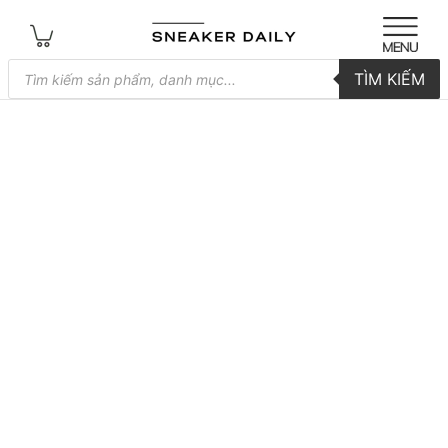
Tìm
TÌM KIẾM
kiếm
sản
phẩm