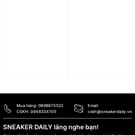
Trả góp 0%
Trả góp 0%
Quần Jordan Flight
Quần nỉ bóng đá adidas
Fleece Men’s Pants
Liverpool FC Terrace
FV7253-480
Icons Nam ‘Sea Green’
JW5463
2.690.000
₫
2.190.000
₫
Mua hàng:
0898875522
Email
CSKH:
0948334705
cskh@sneakerdaily.vn
SNEAKER DAILY lắng nghe bạn!