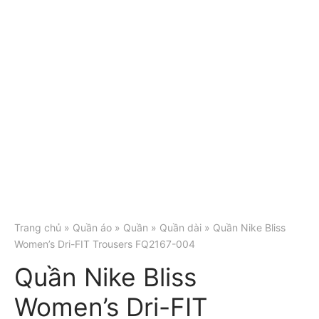
Trang chủ
»
Quần áo
»
Quần
»
Quần dài
» Quần Nike Bliss
Women’s Dri-FIT Trousers FQ2167-004
Quần Nike Bliss
Women’s Dri-FIT