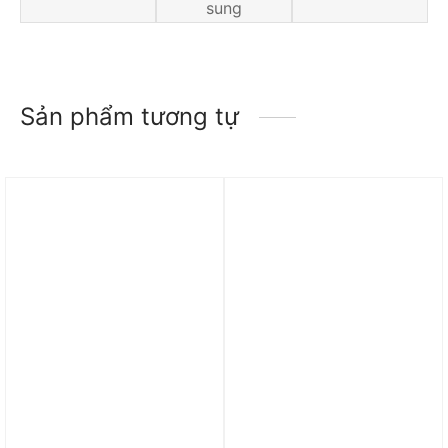
sung
Sản phẩm tương tự
Trả góp 0%
Trả góp 0%
Quần Jordan Essential
Quần adidas Collegiate