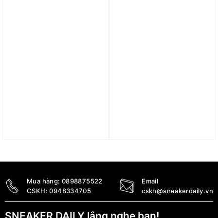
1.290.000
₫
2.490.000
₫
Trả góp 0%
Trả góp 0%
Quần adidas Designed
Quần adidas Designed
for Training HIIT Training
for Training Workout
Shorts – Silver Pebble
Shorts – Charcoal
IB9081
IS3832
1.190.000
₫
1.090.000
₫
Mua hàng:
0898875522
Email
CSKH:
0948334705
cskh@sneakerdaily.vn
SNEAKER DAILY lắng nghe bạn!