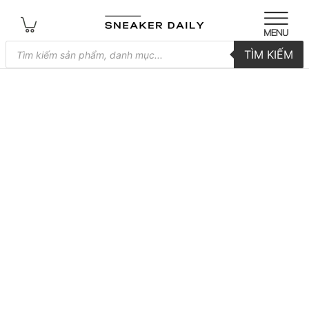
Tìm
TÌM KIẾM
kiếm
sản
phẩm