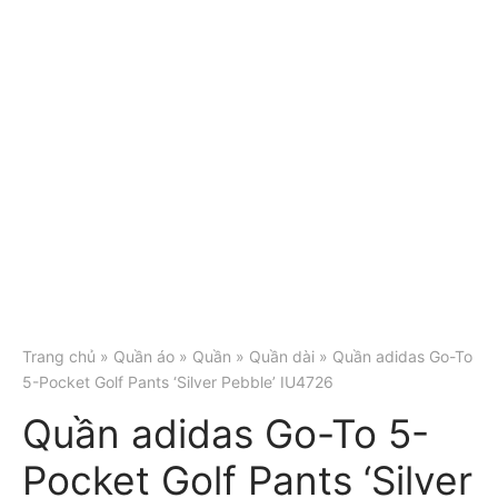
Trang chủ
»
Quần áo
»
Quần
»
Quần dài
» Quần adidas Go-To
5-Pocket Golf Pants ‘Silver Pebble’ IU4726
Quần adidas Go-To 5-
Pocket Golf Pants ‘Silver