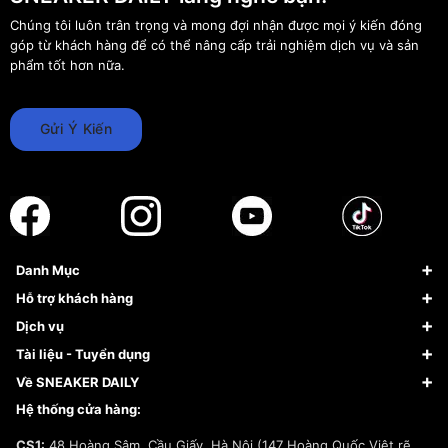
Chúng tôi luôn trân trọng và mong đợi nhận được mọi ý kiến đóng
góp từ khách hàng để có thể nâng cấp trải nghiệm dịch vụ và sản
phẩm tốt hơn nữa.
Gửi Ý Kiến
Danh Mục
Sneaker
Hỗ trợ khách hàng
Giày Bóng Rổ
FAQs & Help
Dịch vụ
Giày Nike
Về Fundiin
Tạp chí
Tài liệu - Tuyển dụng
Giày Adidas
Hướng dẫn thanh toán trả sau qua Fundiin
Dịch vụ ký gửi
Đăng ký bản quyền
Về SNEAKER DAILY
Giày Peak
Chính sách đổi trả/Hoàn tiền
Tuyển dụng
Câu chuyện về SNEAKER DAILY
Hệ thống cửa hàng:
Lego
Chính sách giao hàng/Kiểm hàng
Đăng ký Cộng Tác Viên Bán Hàng
Cam kết mua sắm
CS1:
48 Hoàng Sâm, Cầu Giấy, Hà Nội (147 Hoàng Quốc Việt rẽ