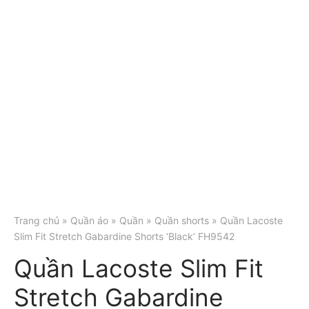
Trang chủ
»
Quần áo
»
Quần
»
Quần shorts
» Quần Lacoste
Slim Fit Stretch Gabardine Shorts ‘Black’ FH9542
Quần Lacoste Slim Fit
Stretch Gabardine