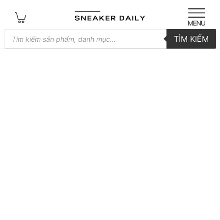
Tìm
TÌM KIẾM
kiếm
sản
phẩm