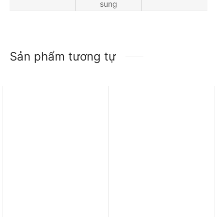
sung
Sản phẩm tương tự
Trả góp 0%
Trả góp 0%
Quần adidas Short
Quần Jordan Flight MVP