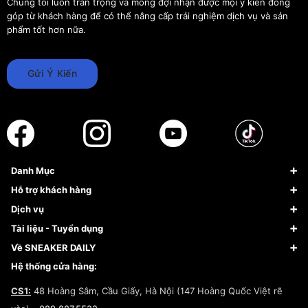
Chúng tôi luôn trân trọng và mong đợi nhận được mọi ý kiến đóng
góp từ khách hàng để có thể nâng cấp trải nghiệm dịch vụ và sản
phẩm tốt hơn nữa.
Gửi Ý Kiến
Danh Mục
Sneaker
Hỗ trợ khách hàng
Giày Bóng Rổ
FAQs & Help
Dịch vụ
Giày Nike
Về Fundiin
Tạp chí
Tài liệu - Tuyển dụng
Giày Adidas
Hướng dẫn thanh toán trả sau qua Fundiin
Dịch vụ ký gửi
Đăng ký bản quyền
Về SNEAKER DAILY
Giày Peak
Chính sách đổi trả/Hoàn tiền
Tuyển dụng
Câu chuyện về SNEAKER DAILY
Hệ thống cửa hàng:
Lego
Chính sách giao hàng/Kiểm hàng
Đăng ký Cộng Tác Viên Bán Hàng
Cam kết mua sắm
CS1:
48 Hoàng Sâm, Cầu Giấy, Hà Nội (147 Hoàng Quốc Việt rẽ
Chính sách bảo hành
Hợp tác NCC