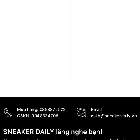
1.190.000
₫
790.000
₫
Trả góp 0%
Trả góp 0%
Quần adidas Z.N.E
Quần Nike Sportswear
Premium Shorts – Semi
Girls’ Shorts – Vapor
Spark IR5235
Green FV0190-493
1.390.000
₫
1.290.000
₫
Mua hàng:
0898875522
Email
CSKH:
0948334705
cskh@sneakerdaily.vn
SNEAKER DAILY lắng nghe bạn!