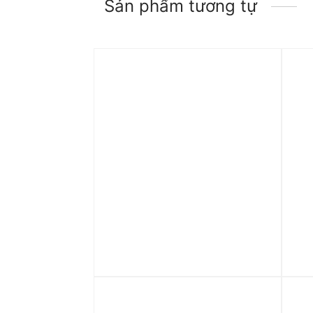
Sản phẩm tương tự
Trả góp 0%
Tr
Quần nỉ adidas Z.N.E. Nữ
Qu
‘White’ JE7843
Sh
1.890.000
₫