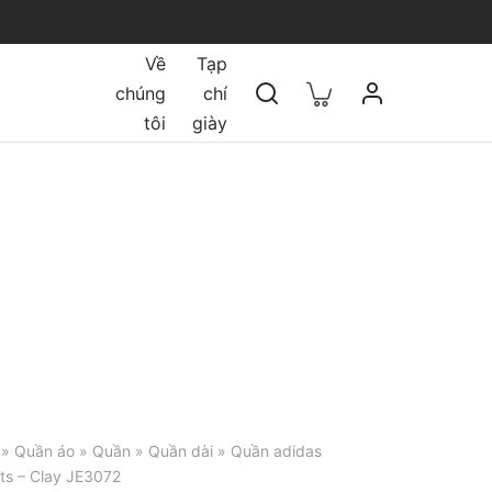
Về
Tạp
chúng
chí
tôi
giày
»
Quần áo
»
Quần
»
Quần dài
» Quần adidas
ts – Clay JE3072