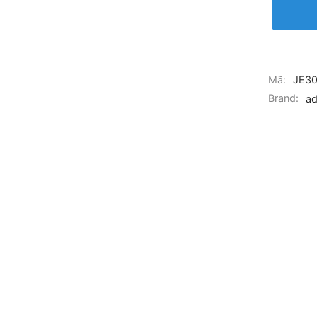
Mã:
JE3
Brand:
ad