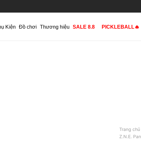
hụ Kiện
Đồ chơi
Thương hiệu
SALE 8.8
PICKLEBALL🔥
Trang chủ
Z.N.E. Pan