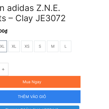
n adidas Z.N.E.
ts – Clay JE3072
00
₫
XL
XL
XS
S
M
L
Mua Ngay
THÊM VÀO GIỎ