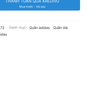
THANH TOÁN QUA KREDIVO
Mua trước - trả sau
072
Danh mục:
Quần adidas
,
Quần dài
idas