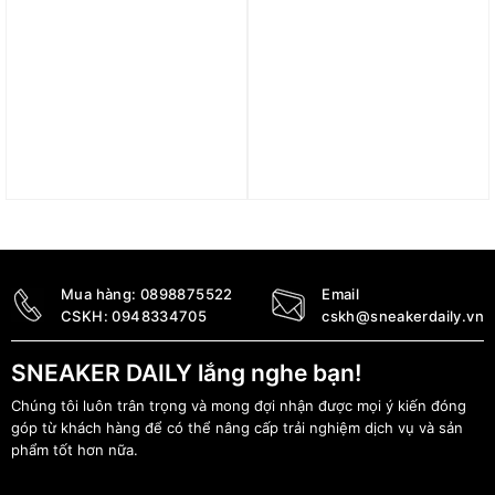
Quần adidas Designed
Quần adidas Originals
for Training Workout
Woven Firebird Men’s
Shorts – Charcoal
Trackpants IZ3060
IS3832
1.990.000
₫
1.090.000
₫
Mua hàng:
0898875522
Email
CSKH:
0948334705
cskh@sneakerdaily.vn
SNEAKER DAILY lắng nghe bạn!
Chúng tôi luôn trân trọng và mong đợi nhận được mọi ý kiến đóng
góp từ khách hàng để có thể nâng cấp trải nghiệm dịch vụ và sản
phẩm tốt hơn nữa.