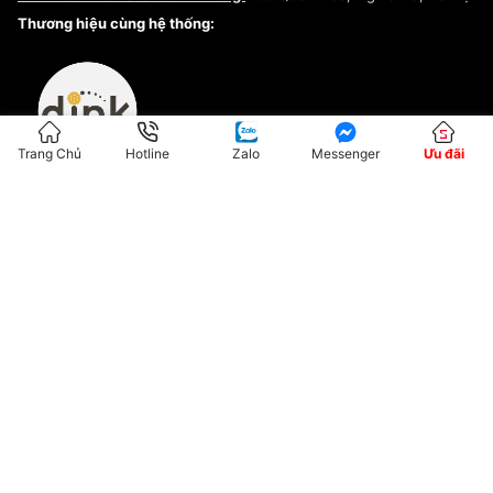
Kiểm tra tình trạng đơn hàng
Thương hiệu cùng hệ thống:
Trang Chủ
Hotline
Zalo
Messenger
Ưu đãi
ĐKKD:01G8033450 - Cấp ngày: 04/05/2023 - Nơi cấp: Hà Nội
Hộ Kinh Doanh Đại Lý Sneaker MST: 8828563711-001