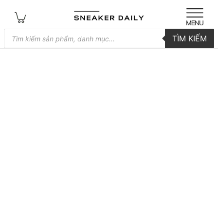
Tìm
TÌM KIẾM
kiếm
sản
phẩm