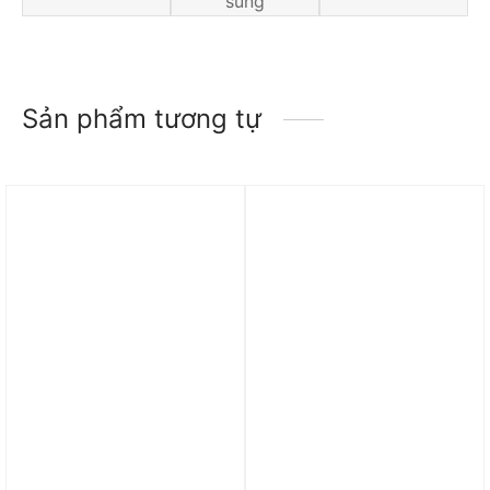
sung
Sản phẩm tương tự
Trả góp 0%
Trả góp 0%
Quần adidas Tiro Cut 3-
Quần adidas Dệt Bo Gấu