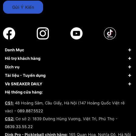
Gửi Ý Kiến
Danh Mục
Sneaker
Hỗ trợ khách hàng
Giày Bóng Rổ
FAQs & Help
Dịch vụ
Giày Nike
Về Fundiin
Tạp chí
Tài liệu - Tuyển dụng
Giày Adidas
Hướng dẫn thanh toán trả sau qua Fundiin
Dịch vụ ký gửi
Đăng ký bản quyền
Về SNEAKER DAILY
Giày Peak
Chính sách đổi trả/Hoàn tiền
Tuyển dụng
Câu chuyện về SNEAKER DAILY
Hệ thống cửa hàng:
Lego
Chính sách giao hàng/Kiểm hàng
Đăng ký Cộng Tác Viên Bán Hàng
Cam kết mua sắm
CS1:
48 Hoàng Sâm, Cầu Giấy, Hà Nội (147 Hoàng Quốc Việt rẽ
Chính sách bảo hành
Hợp tác NCC
vào) -
089.887.5522
Chính sách thanh toán
Chính sách đại lý
CS2:
Cơ sở 2: 1839 Đường Hùng Vương, Việt Trì, Phú Thọ -
Điều khoản dịch vụ
0839.33.55.22
Chính sách bảo mật
Dink Pro - Pickleball chính hãng:
165 Quan Hoa, Nghĩa Đô, Hà Nội