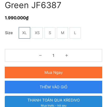
Green JF6387
1.990.000
₫
Size
XL
XS
S
M
L
Mua Ngay
THÊM VÀO GIỎ
THANH TOÁN QUA KREDIVO
Mua trước - trả sau