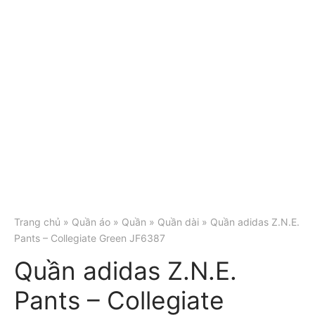
Trang chủ
»
Quần áo
»
Quần
»
Quần dài
» Quần adidas Z.N.E.
Pants – Collegiate Green JF6387
Quần adidas Z.N.E.
Pants – Collegiate