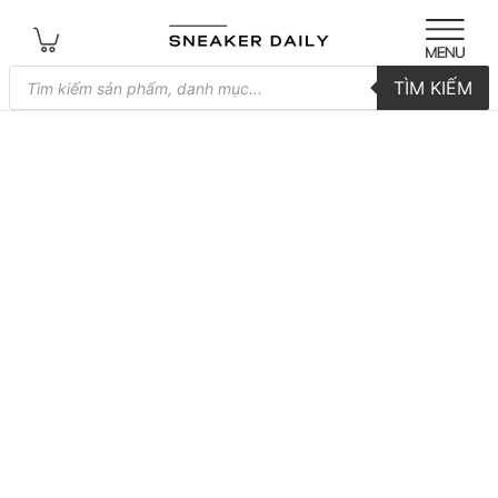
Tìm
TÌM KIẾM
kiếm
sản
phẩm