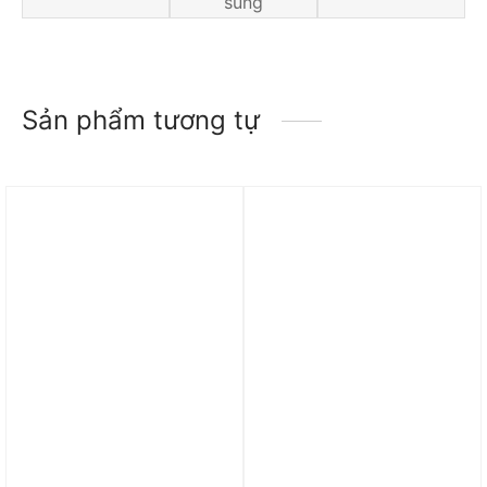
sung
Sản phẩm tương tự
Trả góp 0%
Trả góp 0%
Quần Adidas Women’s 3
Quần adidas Track Pant