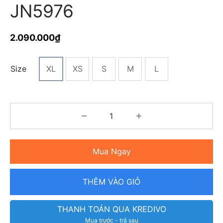
JN5976
2.090.000
₫
Size
XL
XS
S
M
L
Mua Ngay
THÊM VÀO GIỎ
THANH TOÁN QUA KREDIVO
Mua trước - trả sau