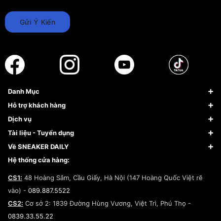
Gửi Ý Kiến
Danh Mục
Sneaker
Hỗ trợ khách hàng
Giày Bóng Rổ
FAQs & Help
Dịch vụ
Giày Nike
Về Fundiin
Tạp chí
Tài liệu - Tuyển dụng
Giày Adidas
Hướng dẫn thanh toán trả sau qua Fundiin
Dịch vụ ký gửi
Đăng ký bản quyền
Về SNEAKER DAILY
Giày Peak
Chính sách đổi trả/Hoàn tiền
Tuyển dụng
Câu chuyện về SNEAKER DAILY
Hệ thống cửa hàng:
Lego
Chính sách giao hàng/Kiểm hàng
Đăng ký Cộng Tác Viên Bán Hàng
Cam kết mua sắm
CS1:
48 Hoàng Sâm, Cầu Giấy, Hà Nội (147 Hoàng Quốc Việt rẽ
Chính sách bảo hành
Hợp tác NCC
vào) -
089.887.5522
Chính sách thanh toán
Chính sách đại lý
CS2:
Cơ sở 2: 1839 Đường Hùng Vương, Việt Trì, Phú Thọ -
Điều khoản dịch vụ
0839.33.55.22