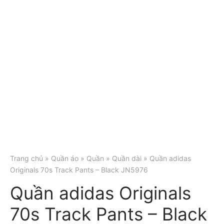
Trang chủ
»
Quần áo
»
Quần
»
Quần dài
» Quần adidas
Originals 70s Track Pants – Black JN5976
Quần adidas Originals
70s Track Pants – Black