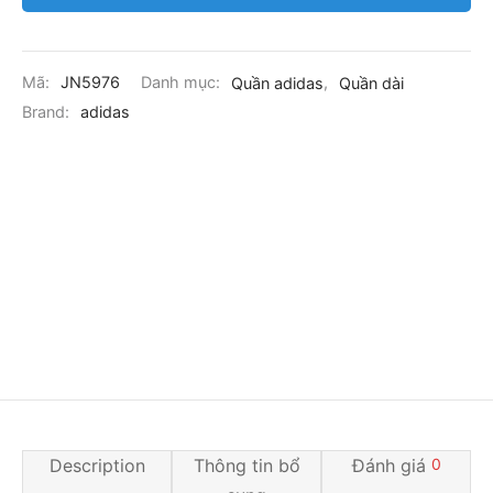
Mã:
JN5976
Danh mục:
Quần adidas
,
Quần dài
Brand:
adidas
Description
Thông tin bổ
Đánh giá
0