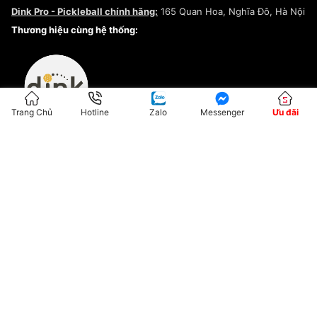
Chính sách bảo mật
Dink Pro - Pickleball chính hãng:
165 Quan Hoa, Nghĩa Đô, Hà Nội
Kiểm tra tình trạng đơn hàng
Thương hiệu cùng hệ thống:
Trang Chủ
Hotline
Zalo
Messenger
Ưu đãi
ĐKKD:01G8033450 - Cấp ngày: 04/05/2023 - Nơi cấp: Hà Nội
Hộ Kinh Doanh Đại Lý Sneaker MST: 8828563711-001