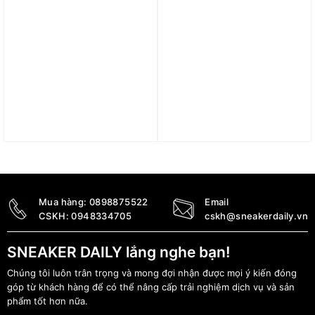
Quần adidas Z.N.E.
Quần adidas Adicolor
Shorts – Black IN5146
Classics 3-Stripes Cargo
Pants – Black HR3364
1.190.000
₫
2.290.000
₫
Mua hàng:
0898875522
Email
CSKH:
0948334705
cskh@sneakerdaily.vn
SNEAKER DAILY lắng nghe bạn!
Chúng tôi luôn trân trọng và mong đợi nhận được mọi ý kiến đóng
góp từ khách hàng để có thể nâng cấp trải nghiệm dịch vụ và sản
phẩm tốt hơn nữa.