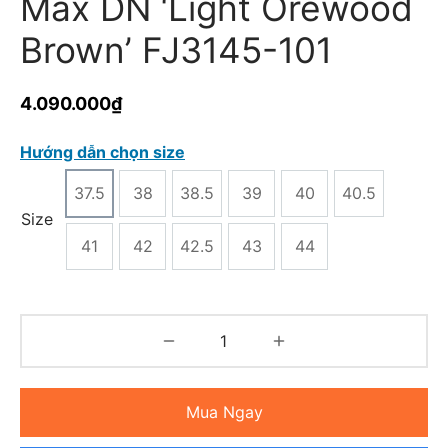
Max DN ‘Light Orewood
Brown’ FJ3145-101
4.090.000
₫
Hướng dẫn chọn size
37.5
38
38.5
39
40
40.5
Size
41
42
42.5
43
44
Mua Ngay