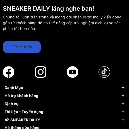
SNEAKER DAILY lắng nghe bạn!
Chúng tôi luôn trân trọng và mong đợi nhận được mọi ý kiến đóng
góp từ khách hàng để có thể nâng cấp trải nghiệm dịch vụ và sản
phẩm tốt hơn nữa.
Gửi Ý Kiến
Danh Mục
Sneaker
Hỗ trợ khách hàng
Giày Bóng Rổ
FAQs & Help
Dịch vụ
Giày Nike
Về Fundiin
Tạp chí
Tài liệu - Tuyển dụng
Giày Adidas
Hướng dẫn thanh toán trả sau qua Fundiin
Dịch vụ ký gửi
Đăng ký bản quyền
Về SNEAKER DAILY
Giày Peak
Chính sách đổi trả/Hoàn tiền
Tuyển dụng
Câu chuyện về SNEAKER DAILY
Hệ thống cửa hàng: