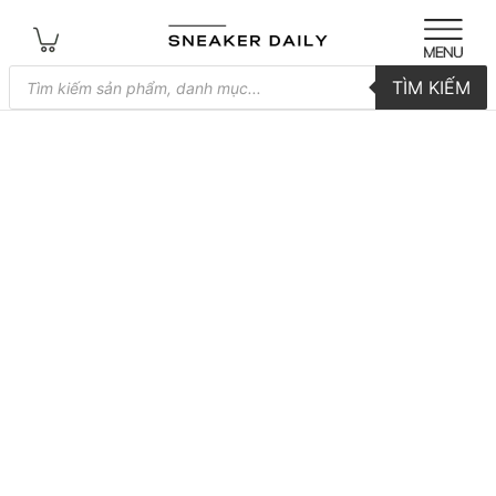
Tìm
TÌM KIẾM
kiếm
sản
phẩm