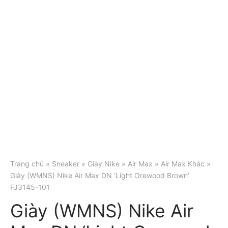
Trang chủ
»
Sneaker
»
Giày Nike
»
Air Max
»
Air Max Khác
»
Giày (WMNS) Nike Air Max DN ‘Light Orewood Brown’
FJ3145-101
Giày (WMNS) Nike Air