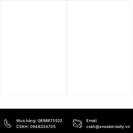
DX5658-100
CZ6797-002
5.690.000
₫
17.790.000
₫
Trả góp 0%
Trả góp 0%
Giày Nike Air Footscape
Giày Nike Air Max
Woven ‘Black Smoke
Sunder ‘Black’ FZ2068-
Grey’ (WMNS) FB1959-
001
001
4.690.000
₫
6.490.000
₫
Mua hàng:
0898875522
Email
CSKH:
0948334705
cskh@sneakerdaily.vn