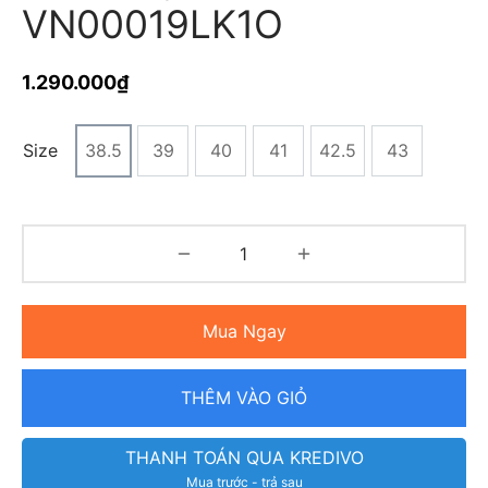
VN00019LK1O
1.290.000
₫
Size
38.5
39
40
41
42.5
43
Mua Ngay
THÊM VÀO GIỎ
THANH TOÁN QUA KREDIVO
Mua trước - trả sau