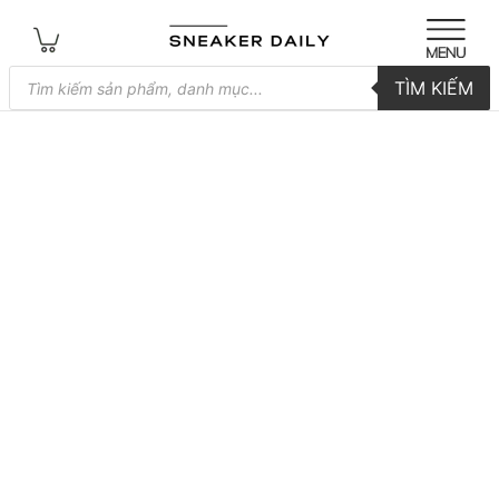
Tìm
TÌM KIẾM
kiếm
sản
phẩm