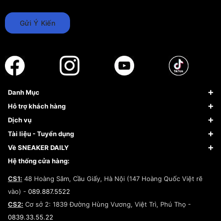
Gửi Ý Kiến
Danh Mục
Sneaker
Hỗ trợ khách hàng
Giày Bóng Rổ
FAQs & Help
Dịch vụ
Giày Nike
Về Fundiin
Tạp chí
Tài liệu - Tuyển dụng
Giày Adidas
Hướng dẫn thanh toán trả sau qua Fundiin
Dịch vụ ký gửi
Đăng ký bản quyền
Về SNEAKER DAILY
Giày Peak
Chính sách đổi trả/Hoàn tiền
Tuyển dụng
Câu chuyện về SNEAKER DAILY
Hệ thống cửa hàng:
Lego
Chính sách giao hàng/Kiểm hàng
Đăng ký Cộng Tác Viên Bán Hàng
Cam kết mua sắm
CS1:
48 Hoàng Sâm, Cầu Giấy, Hà Nội (147 Hoàng Quốc Việt rẽ
Chính sách bảo hành
Hợp tác NCC
vào) -
089.887.5522
Chính sách thanh toán
Chính sách đại lý
CS2:
Cơ sở 2: 1839 Đường Hùng Vương, Việt Trì, Phú Thọ -
Điều khoản dịch vụ
0839.33.55.22