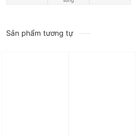
Sản phẩm tương tự
Trả góp 0%
Trả góp 0%
Giày Nike SB Force 58
Giày Nike SB Malor