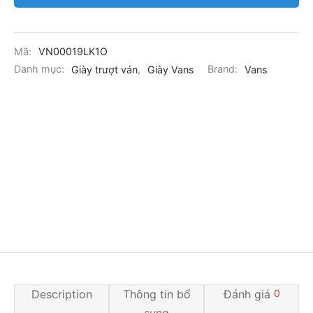
Mã:
VN00019LK1O
Danh mục:
Giày trượt ván
,
Giày Vans
Brand:
Vans
Description
Thông tin bổ
Đánh giá
0
sung