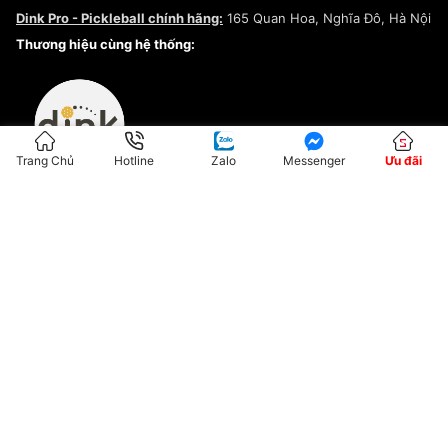
Chính sách bảo mật
Dink Pro - Pickleball chính hãng:
165 Quan Hoa, Nghĩa Đô, Hà Nội
Kiểm tra tình trạng đơn hàng
Thương hiệu cùng hệ thống:
Trang Chủ
Hotline
Zalo
Messenger
Ưu đãi
ĐKKD:01G8033450 - Cấp ngày: 04/05/2023 - Nơi cấp: Hà Nội
Hộ Kinh Doanh Đại Lý Sneaker MST: 8828563711-001