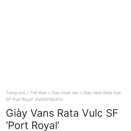
Trang chủ
»
Thể thao
»
Giày trượt ván
» Giày Vans Rata Vulc
SF ‘Port Royal’ VN00019LK1O
Giày Vans Rata Vulc SF
‘Port Royal’