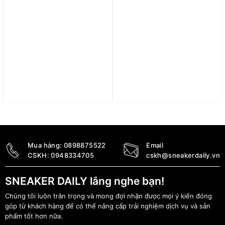
Giày Vans Style 36 VLT
Giày Nike SB Vertablay
LX ‘White Orange’
‘Phantom Burgundy
VN0A5FC3A1I
Crush’ FD4691-005
2.600.000
₫
2.490.000
₫
Mua hàng:
0898875522
Email
CSKH:
0948334705
cskh@sneakerdaily.vn
SNEAKER DAILY lắng nghe bạn!
Chúng tôi luôn trân trọng và mong đợi nhận được mọi ý kiến đóng
góp từ khách hàng để có thể nâng cấp trải nghiệm dịch vụ và sản
phẩm tốt hơn nữa.