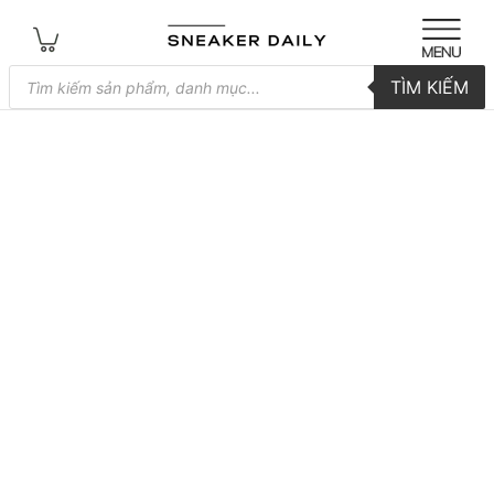
Tìm
TÌM KIẾM
kiếm
sản
phẩm