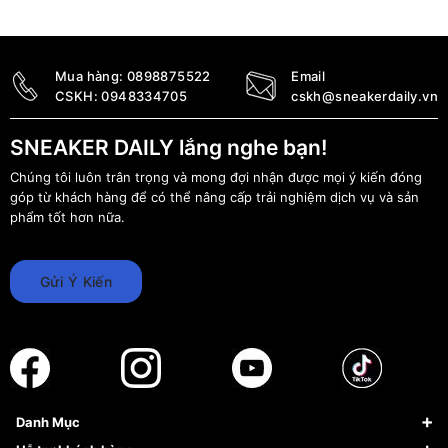
3.690.000
₫
2.890.000
₫
Mua hàng:
0898875522
Email
CSKH:
0948334705
cskh@sneakerdaily.vn
SNEAKER DAILY lắng nghe bạn!
Chúng tôi luôn trân trọng và mong đợi nhận được mọi ý kiến đóng
góp từ khách hàng để có thể nâng cấp trải nghiệm dịch vụ và sản
phẩm tốt hơn nữa.
Gửi Ý Kiến
Danh Mục