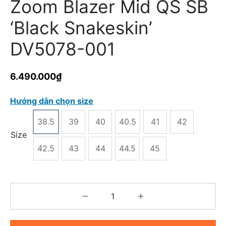
Zoom Blazer Mid QS SB
‘Black Snakeskin’
DV5078-001
6.490.000
₫
Hướng dẫn chọn size
38.5
39
40
40.5
41
42
Size
42.5
43
44
44.5
45