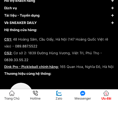
Sneaker
Hỗ trợ khách hàng
Giày Bóng Rổ
FAQs & Help
Dịch vụ
Giày Nike
Về Fundiin
Tạp chí
Tài liệu - Tuyển dụng
Giày Adidas
Hướng dẫn thanh toán trả sau qua Fundiin
Dịch vụ ký gửi
Đăng ký bản quyền
Về SNEAKER DAILY
Giày Peak
Chính sách đổi trả/Hoàn tiền
Tuyển dụng
Câu chuyện về SNEAKER DAILY
Hệ thống cửa hàng:
Lego
Chính sách giao hàng/Kiểm hàng
Đăng ký Cộng Tác Viên Bán Hàng
Cam kết mua sắm
CS1:
48 Hoàng Sâm, Cầu Giấy, Hà Nội (147 Hoàng Quốc Việt rẽ
Chính sách bảo hành
Hợp tác NCC
vào) -
089.887.5522
Chính sách thanh toán
Chính sách đại lý
CS2:
Cơ sở 2: 1839 Đường Hùng Vương, Việt Trì, Phú Thọ -
Điều khoản dịch vụ
0839.33.55.22
Chính sách bảo mật
Dink Pro - Pickleball chính hãng:
165 Quan Hoa, Nghĩa Đô, Hà Nội
Kiểm tra tình trạng đơn hàng
Thương hiệu cùng hệ thống:
Trang Chủ
Hotline
Zalo
Messenger
Ưu đãi