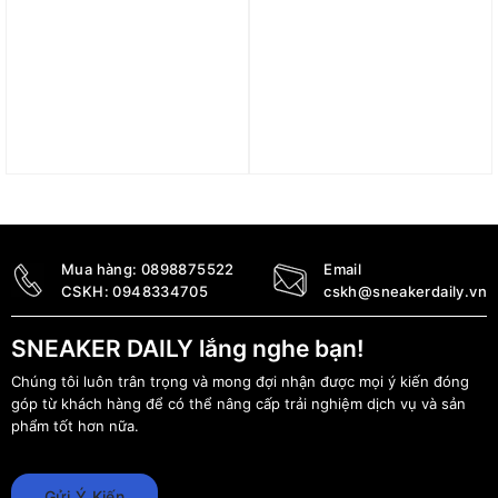
Giày Nike LeBron
Giày Nike Air Zoom GT
Witness 6 EP ‘White
Cut 3 EP ‘Jordan Poole’
Persian Violet’ DC8994-
FZ1522-100
100
5.000.000
₫
2.400.000
₫
Mua hàng:
0898875522
Email
CSKH:
0948334705
cskh@sneakerdaily.vn
SNEAKER DAILY lắng nghe bạn!
Chúng tôi luôn trân trọng và mong đợi nhận được mọi ý kiến đóng
góp từ khách hàng để có thể nâng cấp trải nghiệm dịch vụ và sản
phẩm tốt hơn nữa.
Gửi Ý Kiến