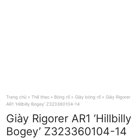
Trang chủ
»
Thể thao
»
Bóng rổ
»
Giày bóng rổ
» Giày Rigorer
AR1 ‘Hillbilly Bogey’ Z323360104-14
Giày Rigorer AR1 ‘Hillbilly
Bogey’ Z323360104-14