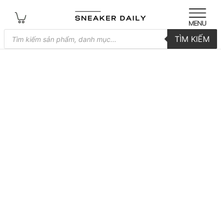
Tìm
TÌM KIẾM
kiếm
sản
phẩm