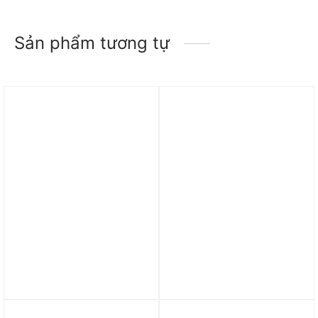
Sản phẩm tương tự
Trả góp 0%
Trả góp 0%
Giày Nike x Jurassic Park
Giày adidas Trae Young
Ja 3 EP ‘Explorer’
3 ‘Semi Blue Burst’
IU7239-300
IE2707