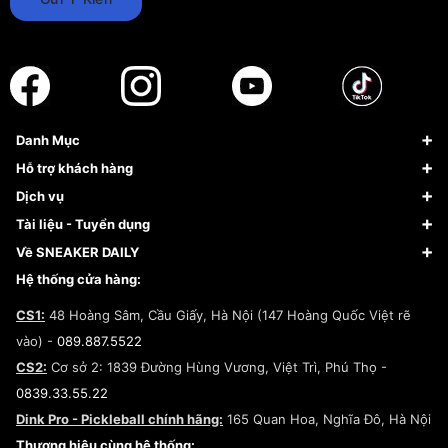
Danh Mục
Sneaker
Hỗ trợ khách hàng
Giày Bóng Rổ
FAQs & Help
Dịch vụ
Giày Nike
Về Fundiin
Tạp chí
Tài liệu - Tuyển dụng
Giày Adidas
Hướng dẫn thanh toán trả sau qua Fundiin
Dịch vụ ký gửi
Đăng ký bản quyền
Về SNEAKER DAILY
Giày Peak
Chính sách đổi trả/Hoàn tiền
Tuyển dụng
Câu chuyện về SNEAKER DAILY
Hệ thống cửa hàng:
Lego
Chính sách giao hàng/Kiểm hàng
Đăng ký Cộng Tác Viên Bán Hàng
Cam kết mua sắm
CS1:
48 Hoàng Sâm, Cầu Giấy, Hà Nội (147 Hoàng Quốc Việt rẽ
Chính sách bảo hành
Hợp tác NCC
vào) -
089.887.5522
Chính sách thanh toán
Chính sách đại lý
CS2:
Cơ sở 2: 1839 Đường Hùng Vương, Việt Trì, Phú Thọ -
Điều khoản dịch vụ
0839.33.55.22
Chính sách bảo mật
Dink Pro - Pickleball chính hãng:
165 Quan Hoa, Nghĩa Đô, Hà Nội
Kiểm tra tình trạng đơn hàng
Thương hiệu cùng hệ thống: