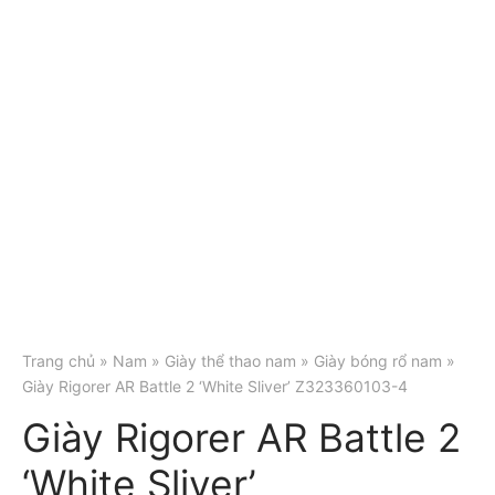
Trang chủ
»
Nam
»
Giày thể thao nam
»
Giày bóng rổ nam
»
Giày Rigorer AR Battle 2 ‘White Sliver’ Z323360103-4
Giày Rigorer AR Battle 2
‘White Sliver’