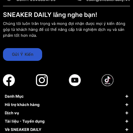
SNEAKER DAILY lắng nghe bạn!
Chúng tôi luôn trân trọng và mong đợi nhận được mọi ý kiến đóng
góp từ khách hàng để có thể nâng cấp trải nghiệm dịch vụ và sản
phẩm tốt hơn nữa.
Gửi Ý Kiến
Danh Mục
Sneaker
Hỗ trợ khách hàng
Giày Bóng Rổ
FAQs & Help
Dịch vụ
Giày Nike
Về Fundiin
Tạp chí
Tài liệu - Tuyển dụng
Giày Adidas
Hướng dẫn thanh toán trả sau qua Fundiin
Dịch vụ ký gửi
Đăng ký bản quyền
Về SNEAKER DAILY