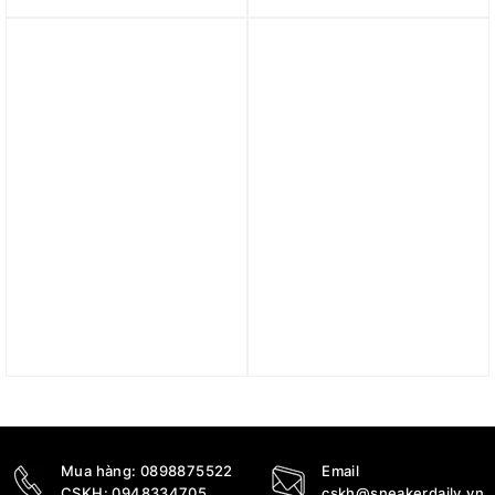
Z324460101-8
Bogey’ Z323360104-14
2.790.000
₫
2.690.000
₫
1.390.000
₫
Trả góp 0%
Giày Rigorer BP1 ‘1962’
Áo Khoác Rigorer Austin
Z325160304-2
Reave “Black/White”
Z123410908
2.490.000
₫
1.990.000
₫
1.400.000
₫
Mua hàng:
0898875522
Email
CSKH:
0948334705
cskh@sneakerdaily.vn