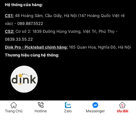
Giày Peak
Chính sách đổi trả/Hoàn tiền
Tuyển dụng
Câu chuyện về SNEAKER DAILY
Hệ thống cửa hàng:
Lego
Chính sách giao hàng/Kiểm hàng
Đăng ký Cộng Tác Viên Bán Hàng
Cam kết mua sắm
CS1:
48 Hoàng Sâm, Cầu Giấy, Hà Nội (147 Hoàng Quốc Việt rẽ
Chính sách bảo hành
Hợp tác NCC
vào) -
089.887.5522
Chính sách thanh toán
Chính sách đại lý
CS2:
Cơ sở 2: 1839 Đường Hùng Vương, Việt Trì, Phú Thọ -
Điều khoản dịch vụ
0839.33.55.22
Chính sách bảo mật
Dink Pro - Pickleball chính hãng:
165 Quan Hoa, Nghĩa Đô, Hà Nội
Kiểm tra tình trạng đơn hàng
Thương hiệu cùng hệ thống:
Trang Chủ
Hotline
Zalo
Messenger
Ưu đãi
ĐKKD:01G8033450 - Cấp ngày: 04/05/2023 - Nơi cấp: Hà Nội
Hộ Kinh Doanh Đại Lý Sneaker MST: 8828563711-001