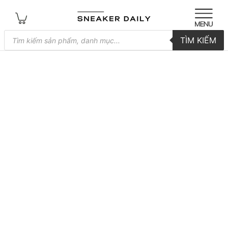
Tìm
TÌM KIẾM
kiếm
sản
phẩm