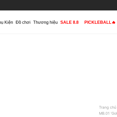
hụ Kiện
Đồ chơi
Thương hiệu
SALE 8.8
PICKLEBALL🔥
Trang chủ
MB.01 ‘Go