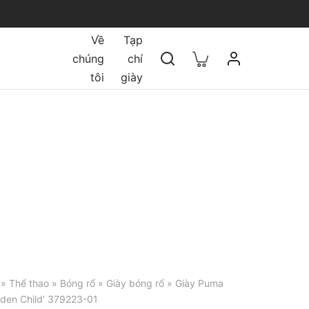
Về
Tạp
chúng
chí
tôi
giày
»
Thể thao
»
Bóng rổ
»
Giày bóng rổ
» Giày Puma
lden Child’ 379223-01