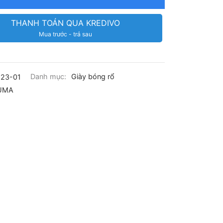
THANH TOÁN QUA KREDIVO
Mua trước - trả sau
23-01
Danh mục:
Giày bóng rổ
UMA