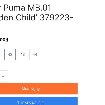
y Puma MB.01
lden Child’ 379223-
000
₫
42
43
44
Mua Ngay
THÊM VÀO GIỎ