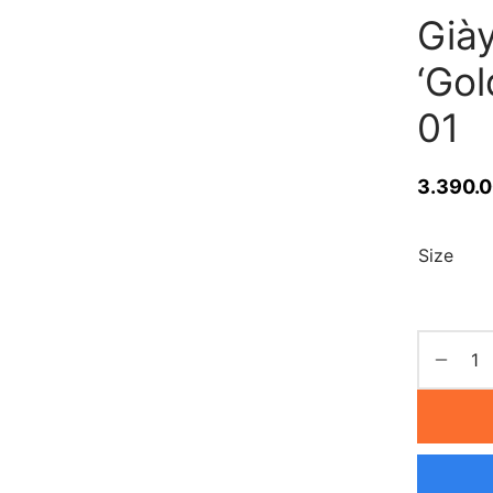
Già
‘Go
01
3.390.
Size