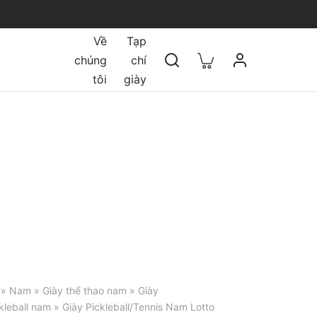
Về
Tạp
chúng
chí
tôi
giày
»
Nam
»
Giày thể thao nam
»
Giày
kleball nam
» Giày Pickleball/Tennis Nam Lotto