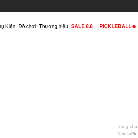
hụ Kiện
Đồ chơi
Thương hiệu
SALE 8.8
PICKLEBALL🔥
Trang chủ
Tennis/Pic