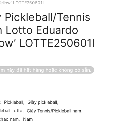
Yellow’ LOTTE250601I
 Pickleball/Tennis
 Lotto Eduardo
llow’ LOTTE250601I
m này đã hết hàng hoặc không có sẵn.
:
Pickleball
,
Giày pickleball
,
leball Lotto
,
Giày Tennis/Pickleball nam
,
 thao nam
,
Nam