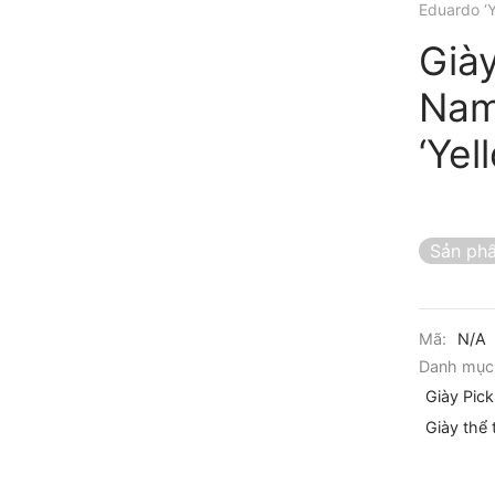
Eduardo ‘
Giày
Nam
‘Ye
Sản phẩ
Mã:
N/A
Danh mục
Giày Pick
Giày thể