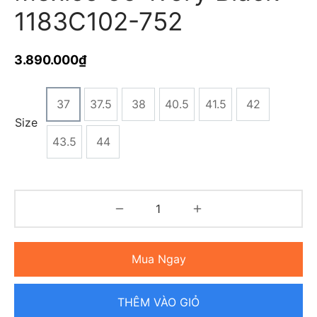
1183C102-752
3.890.000
₫
37
37.5
38
40.5
41.5
42
Size
43.5
44
Mua Ngay
THÊM VÀO GIỎ