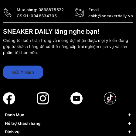
Mua hàng:
0898875522
Email
CSKH:
0948334705
cskh@sneakerdaily.vn
SNEAKER DAILY lắng nghe bạn!
Chúng tôi luôn trân trọng và mong đợi nhận được mọi ý kiến đóng
góp từ khách hàng để có thể nâng cấp trải nghiệm dịch vụ và sản
phẩm tốt hơn nữa.
Gửi Ý Kiến
Danh Mục
Sneaker
Hỗ trợ khách hàng
Giày Bóng Rổ
FAQs & Help
Dịch vụ