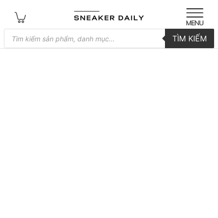
Tìm
TÌM KIẾM
kiếm
sản
phẩm