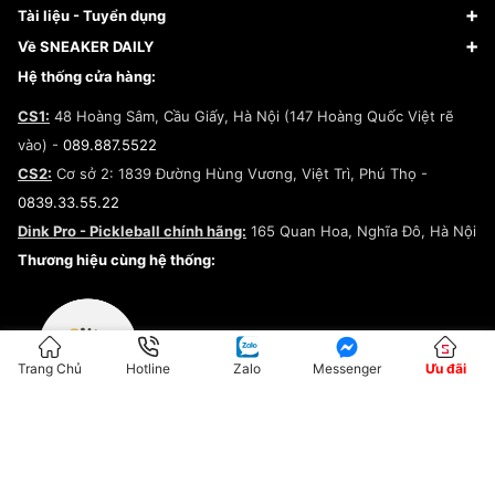
Giày Nike
Về Fundiin
Tạp chí
Tài liệu - Tuyển dụng
Giày Adidas
Hướng dẫn thanh toán trả sau qua Fundiin
Dịch vụ ký gửi
Đăng ký bản quyền
Về SNEAKER DAILY
Giày Peak
Chính sách đổi trả/Hoàn tiền
Tuyển dụng
Câu chuyện về SNEAKER DAILY
Hệ thống cửa hàng:
Lego
Chính sách giao hàng/Kiểm hàng
Đăng ký Cộng Tác Viên Bán Hàng
Cam kết mua sắm
CS1:
48 Hoàng Sâm, Cầu Giấy, Hà Nội (147 Hoàng Quốc Việt rẽ
Chính sách bảo hành
Hợp tác NCC
vào) -
089.887.5522
Chính sách thanh toán
Chính sách đại lý
CS2:
Cơ sở 2: 1839 Đường Hùng Vương, Việt Trì, Phú Thọ -
Điều khoản dịch vụ
0839.33.55.22
Chính sách bảo mật
Dink Pro - Pickleball chính hãng:
165 Quan Hoa, Nghĩa Đô, Hà Nội
Kiểm tra tình trạng đơn hàng
Thương hiệu cùng hệ thống:
Trang Chủ
Hotline
Zalo
Messenger
Ưu đãi