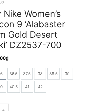
00
y Nike Women’s
con 9 ‘Alabaster
m Gold Desert
ki’ DZ2537-700
000
₫
36
36.5
37.5
38
38.5
39
40
40.5
41
42