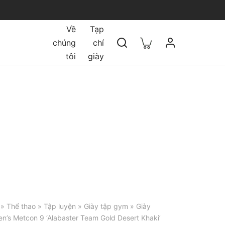
Về
Tạp
chúng
chí
tôi
giày
»
Thể thao
»
Tập luyện
»
Giày tập gym
» Giày
n’s Metcon 9 ‘Alabaster Team Gold Desert Khaki’