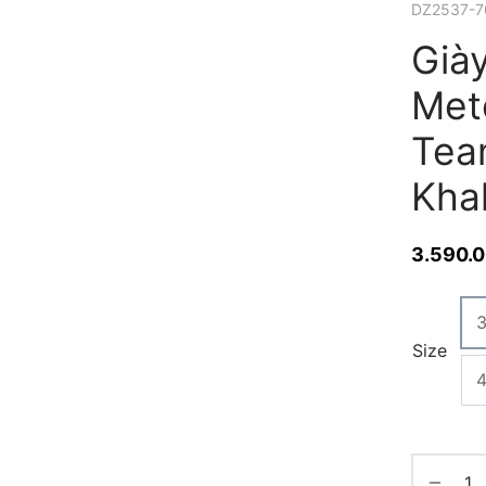
DZ2537-7
Già
Met
Tea
Kha
3.590.
Size