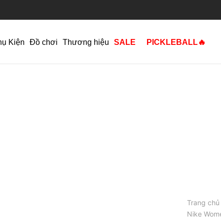
hụ Kiện
Đồ chơi
Thương hiệu
SALE
PICKLEBALL🔥
Trang chủ
Nike Wome