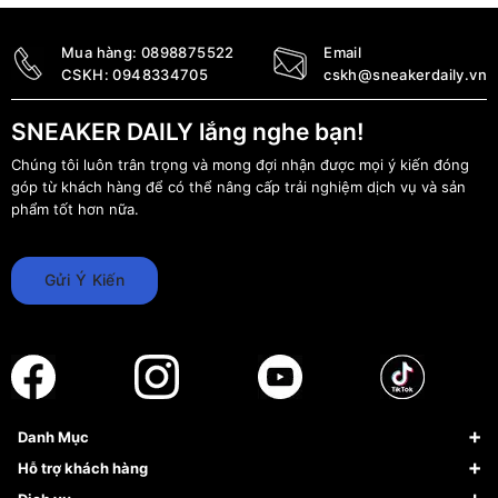
Mua hàng:
0898875522
Email
CSKH:
0948334705
cskh@sneakerdaily.vn
SNEAKER DAILY lắng nghe bạn!
Chúng tôi luôn trân trọng và mong đợi nhận được mọi ý kiến đóng
góp từ khách hàng để có thể nâng cấp trải nghiệm dịch vụ và sản
phẩm tốt hơn nữa.
Gửi Ý Kiến
Danh Mục
Sneaker
Hỗ trợ khách hàng
Giày Bóng Rổ
FAQs & Help