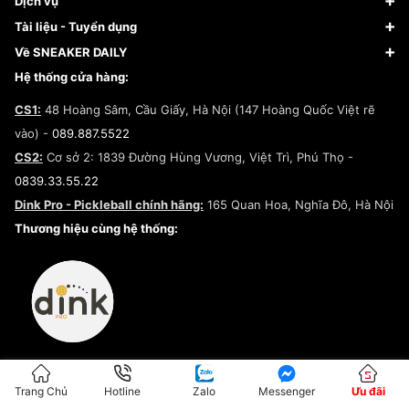
Dịch vụ
Giày Nike
Về Fundiin
Tạp chí
Tài liệu - Tuyển dụng
Giày Adidas
Hướng dẫn thanh toán trả sau qua Fundiin
Dịch vụ ký gửi
Đăng ký bản quyền
Về SNEAKER DAILY
Giày Peak
Chính sách đổi trả/Hoàn tiền
Tuyển dụng
Câu chuyện về SNEAKER DAILY
Hệ thống cửa hàng:
Lego
Chính sách giao hàng/Kiểm hàng
Đăng ký Cộng Tác Viên Bán Hàng
Cam kết mua sắm
CS1:
48 Hoàng Sâm, Cầu Giấy, Hà Nội (147 Hoàng Quốc Việt rẽ
Chính sách bảo hành
Hợp tác NCC
vào) -
089.887.5522
Chính sách thanh toán
Chính sách đại lý
CS2:
Cơ sở 2: 1839 Đường Hùng Vương, Việt Trì, Phú Thọ -
Điều khoản dịch vụ
0839.33.55.22
Chính sách bảo mật
Dink Pro - Pickleball chính hãng:
165 Quan Hoa, Nghĩa Đô, Hà Nội
Kiểm tra tình trạng đơn hàng
Thương hiệu cùng hệ thống:
Trang Chủ
Hotline
Zalo
Messenger
Ưu đãi