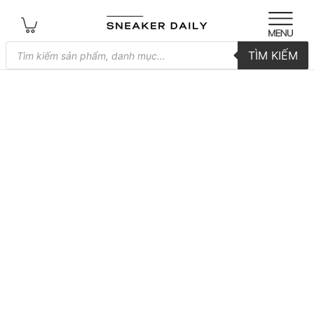
Tìm
TÌM KIẾM
kiếm
sản
phẩm