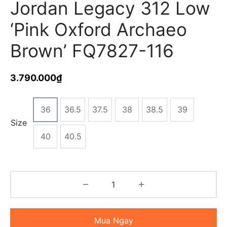
Jordan Legacy 312 Low
‘Pink Oxford Archaeo
Brown’ FQ7827-116
3.790.000
₫
36
36.5
37.5
38
38.5
39
Size
40
40.5
Mua Ngay