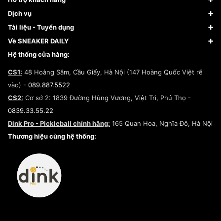
Giày Bóng Rổ
FAQs & Help
Dịch vụ
Giày Nike
Về Fundiin
Tạp chí
Tài liệu - Tuyển dụng
Giày Adidas
Hướng dẫn thanh toán trả sau qua Fundiin
Dịch vụ ký gửi
Đăng ký bản quyền
Về SNEAKER DAILY
Giày Peak
Chính sách đổi trả/Hoàn tiền
Tuyển dụng
Câu chuyện về SNEAKER DAILY
Hệ thống cửa hàng:
Lego
Chính sách giao hàng/Kiểm hàng
Đăng ký Cộng Tác Viên Bán Hàng
Cam kết mua sắm
CS1:
48 Hoàng Sâm, Cầu Giấy, Hà Nội (147 Hoàng Quốc Việt rẽ
Chính sách bảo hành
Hợp tác NCC
vào) -
089.887.5522
Chính sách thanh toán
Chính sách đại lý
CS2:
Cơ sở 2: 1839 Đường Hùng Vương, Việt Trì, Phú Thọ -
Điều khoản dịch vụ
0839.33.55.22
Chính sách bảo mật
Dink Pro - Pickleball chính hãng:
165 Quan Hoa, Nghĩa Đô, Hà Nội
Kiểm tra tình trạng đơn hàng
Thương hiệu cùng hệ thống: