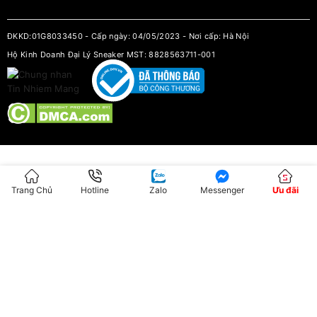
ĐKKD:01G8033450 - Cấp ngày: 04/05/2023 - Nơi cấp: Hà Nội
Hộ Kinh Doanh Đại Lý Sneaker MST: 8828563711-001
Trang Chủ
Hotline
Zalo
Messenger
Ưu đãi
Tìm
kiếm
sản
TÌM KIẾM
phẩm
Tìm