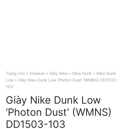
Trang chủ
»
Sneaker
»
Giày Nike
»
Nike Dunk
»
Nike Dunk
Low
» Giày Nike Dunk Low ‘Photon Dust’ (WMNS) DD1503-
103
Giày Nike Dunk Low
‘Photon Dust’ (WMNS)
DD1503-103