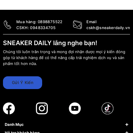
Mua hàng:
0898875522
Email
CSKH:
0948334705
cskh@sneakerdaily.vn
SNEAKER DAILY lắng nghe bạn!
Chúng tôi luôn trân trọng và mong đợi nhận được mọi ý kiến đóng
góp từ khách hàng để có thể nâng cấp trải nghiệm dịch vụ và sản
phẩm tốt hơn nữa.
Gửi Ý Kiến
Danh Mục
Sneaker
Hỗ trợ khách hàng