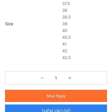
37.5
38
38.5
Size
39
40
40.5
41
42
42.5
Mua Ngay
THÊM VÀO GIỎ