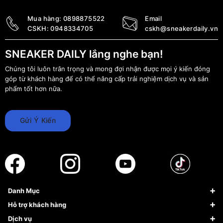
Mua hàng:
0898875522
Email
CSKH:
0948334705
cskh@sneakerdaily.vn
SNEAKER DAILY lắng nghe bạn!
Chúng tôi luôn trân trọng và mong đợi nhận được mọi ý kiến đóng
góp từ khách hàng để có thể nâng cấp trải nghiệm dịch vụ và sản
phẩm tốt hơn nữa.
Gửi Ý Kiến
Danh Mục
Sneaker
Hỗ trợ khách hàng
Giày Bóng Rổ
FAQs & Help
Dịch vụ