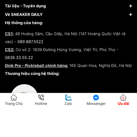
Giày Nike
Về Fundiin
Tạp chí
Tài liệu - Tuyển dụng
Giày Adidas
Hướng dẫn thanh toán trả sau qua Fundiin
Dịch vụ ký gửi
Đăng ký bản quyền
Về SNEAKER DAILY
Giày Peak
Chính sách đổi trả/Hoàn tiền
Tuyển dụng
Câu chuyện về SNEAKER DAILY
Hệ thống cửa hàng:
Lego
Chính sách giao hàng/Kiểm hàng
Đăng ký Cộng Tác Viên Bán Hàng
Cam kết mua sắm
CS1:
48 Hoàng Sâm, Cầu Giấy, Hà Nội (147 Hoàng Quốc Việt rẽ
Chính sách bảo hành
Hợp tác NCC
vào) -
089.887.5522
Chính sách thanh toán
Chính sách đại lý
CS2:
Cơ sở 2: 1839 Đường Hùng Vương, Việt Trì, Phú Thọ -
Điều khoản dịch vụ
0839.33.55.22
Chính sách bảo mật
Dink Pro - Pickleball chính hãng:
165 Quan Hoa, Nghĩa Đô, Hà Nội
Kiểm tra tình trạng đơn hàng
Thương hiệu cùng hệ thống:
Trang Chủ
Hotline
Zalo
Messenger
Ưu đãi