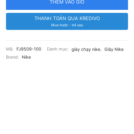
THÊM VÀO GIỎ
THANH TOÁN QUA KREDIVO
Mua trước - trả sau
Mã:
FJ9509-100
Danh mục:
giày chạy nike
,
Giày Nike
Brand:
Nike