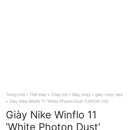
Trang chủ
»
Thể thao
»
Chạy bộ
»
Giày chạy
»
giày chạy nike
» Giày Nike Winflo 11 ‘White Photon Dust’ FJ9509-100
Giày Nike Winflo 11
‘White Photon Dust’