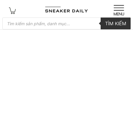
Tìm
TÌM KIẾM
kiếm
sản
phẩm