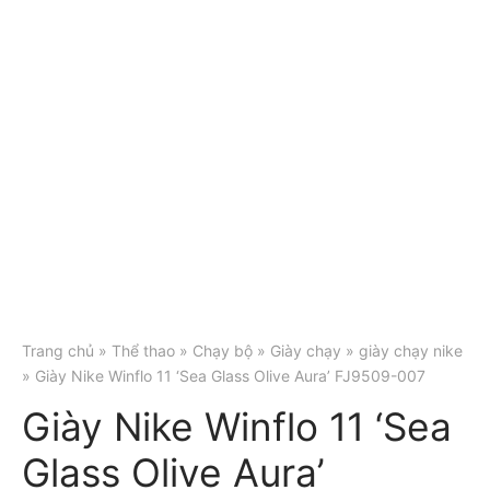
Trang chủ
»
Thể thao
»
Chạy bộ
»
Giày chạy
»
giày chạy nike
» Giày Nike Winflo 11 ‘Sea Glass Olive Aura’ FJ9509-007
Giày Nike Winflo 11 ‘Sea
Glass Olive Aura’