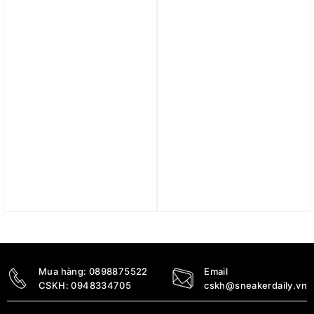
6.090.000
₫
1.990.000
₫
Trả góp 0%
Trả góp 0%
Giày Nike Eliud Kipchoge
Giày (WMNS) Nike Air
x Zoom Fly 6 ‘It’s Just
Zoom Winflo 6 ‘Pale Pink
The Start’ HJ7038-100
Washed Coral’ CK4475-
600
3.890.000
₫
1.590.000
₫
Mua hàng:
0898875522
Email
CSKH:
0948334705
cskh@sneakerdaily.vn