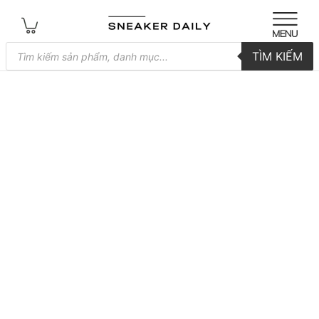
Tìm
TÌM KIẾM
kiếm
sản
phẩm