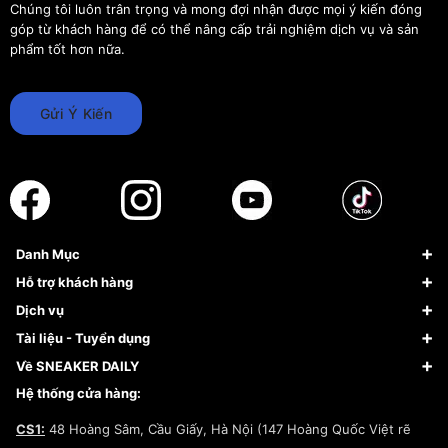
Chúng tôi luôn trân trọng và mong đợi nhận được mọi ý kiến đóng
góp từ khách hàng để có thể nâng cấp trải nghiệm dịch vụ và sản
phẩm tốt hơn nữa.
Gửi Ý Kiến
Danh Mục
Sneaker
Hỗ trợ khách hàng
Giày Bóng Rổ
FAQs & Help
Dịch vụ
Giày Nike
Về Fundiin
Tạp chí
Tài liệu - Tuyển dụng
Giày Adidas
Hướng dẫn thanh toán trả sau qua Fundiin
Dịch vụ ký gửi
Đăng ký bản quyền
Về SNEAKER DAILY
Giày Peak
Chính sách đổi trả/Hoàn tiền
Tuyển dụng
Câu chuyện về SNEAKER DAILY
Hệ thống cửa hàng:
Lego
Chính sách giao hàng/Kiểm hàng
Đăng ký Cộng Tác Viên Bán Hàng
Cam kết mua sắm
CS1:
48 Hoàng Sâm, Cầu Giấy, Hà Nội (147 Hoàng Quốc Việt rẽ
Chính sách bảo hành
Hợp tác NCC