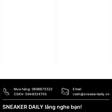
Trả góp 0%
Trả góp 0%
Giày Nike ZoomX
Dép Nike Mind 001 Slide
Vaporfly Next% 3 ‘White
Pearl Pink HQ4309-610
Orange’ (WMNS)
4.390.000
₫
FV3634-181
5.390.000
₫
Mua hàng:
0898875522
Email
CSKH:
0948334705
cskh@sneakerdaily.vn
SNEAKER DAILY lắng nghe bạn!