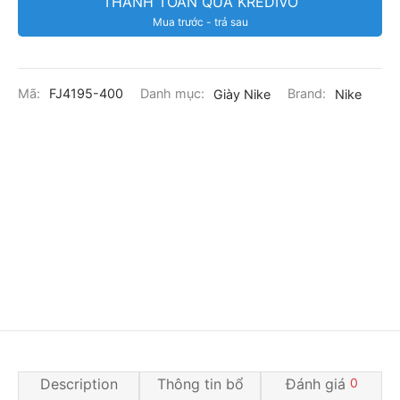
THANH TOÁN QUA KREDIVO
Mua trước - trả sau
Mã:
FJ4195-400
Danh mục:
Giày Nike
Brand:
Nike
Description
Thông tin bổ
Đánh giá
0