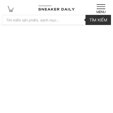
Tìm
TÌM KIẾM
kiếm
sản
phẩm