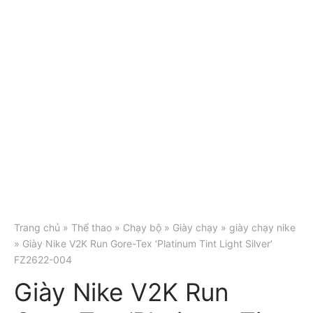
Trang chủ
»
Thể thao
»
Chạy bộ
»
Giày chạy
»
giày chạy nike
» Giày Nike V2K Run Gore-Tex ‘Platinum Tint Light Silver’
FZ2622-004
Giày Nike V2K Run