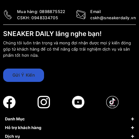
Mua hàng:
0898875522
Email
CSKH:
0948334705
cskh@sneakerdaily.vn
SNEAKER DAILY lắng nghe bạn!
Chúng tôi luôn trân trọng và mong đợi nhận được mọi ý kiến đóng
góp từ khách hàng để có thể nâng cấp trải nghiệm dịch vụ và sản
phẩm tốt hơn nữa.
Gửi Ý Kiến
Danh Mục
Sneaker
Hỗ trợ khách hàng
Giày Bóng Rổ
FAQs & Help
Dịch vụ