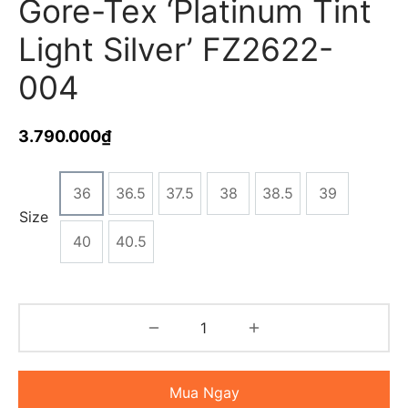
Gore-Tex ‘Platinum Tint
Light Silver’ FZ2622-
004
3.790.000
₫
36
36.5
37.5
38
38.5
39
Size
40
40.5
Mua Ngay