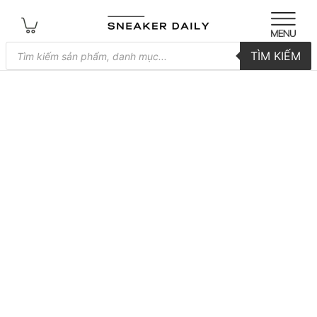
Tìm
TÌM KIẾM
kiếm
sản
phẩm