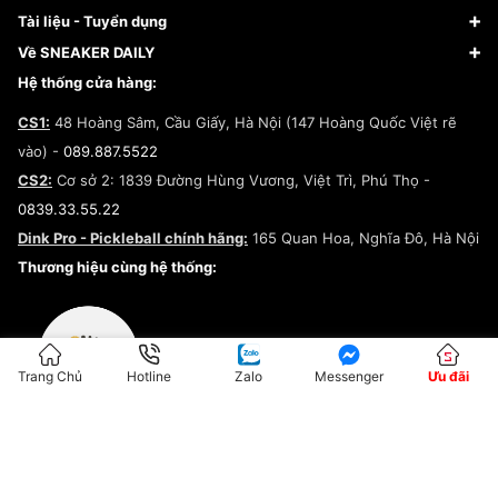
Giày Nike
Về Fundiin
Tạp chí
Tài liệu - Tuyển dụng
Giày Adidas
Hướng dẫn thanh toán trả sau qua Fundiin
Dịch vụ ký gửi
Đăng ký bản quyền
Về SNEAKER DAILY
Giày Peak
Chính sách đổi trả/Hoàn tiền
Tuyển dụng
Câu chuyện về SNEAKER DAILY
Hệ thống cửa hàng:
Lego
Chính sách giao hàng/Kiểm hàng
Đăng ký Cộng Tác Viên Bán Hàng
Cam kết mua sắm
CS1:
48 Hoàng Sâm, Cầu Giấy, Hà Nội (147 Hoàng Quốc Việt rẽ
Chính sách bảo hành
Hợp tác NCC
vào) -
089.887.5522
Chính sách thanh toán
Chính sách đại lý
CS2:
Cơ sở 2: 1839 Đường Hùng Vương, Việt Trì, Phú Thọ -
Điều khoản dịch vụ
0839.33.55.22
Chính sách bảo mật
Dink Pro - Pickleball chính hãng:
165 Quan Hoa, Nghĩa Đô, Hà Nội
Kiểm tra tình trạng đơn hàng
Thương hiệu cùng hệ thống:
Trang Chủ
Hotline
Zalo
Messenger
Ưu đãi