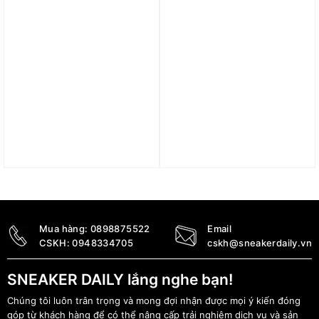
Trả góp 0%
Trả góp 0%
Giày adidas Supernova
Giày adidas Pureboost 5
Stride Cobalt Blue
Nam ‘Putty Beige’
ID3695
JH6442
3.190.000
₫
3.190.000
₫
Mua hàng:
0898875522
Email
CSKH:
0948334705
cskh@sneakerdaily.vn
SNEAKER DAILY lắng nghe bạn!
Chúng tôi luôn trân trọng và mong đợi nhận được mọi ý kiến đóng
góp từ khách hàng để có thể nâng cấp trải nghiệm dịch vụ và sản