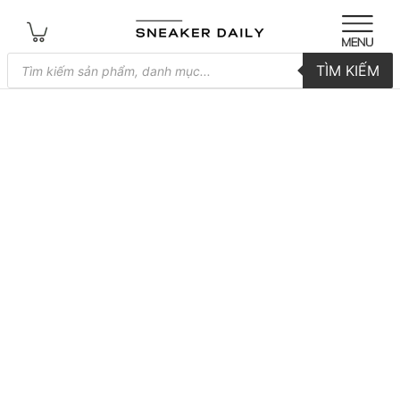
Tìm
TÌM KIẾM
kiếm
sản
phẩm