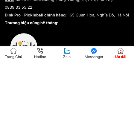
Điều khoản dịch vụ
0839.33.55.22
Chính sách bảo mật
Dink Pro - Pickleball chính hãng:
165 Quan Hoa, Nghĩa Đô, Hà Nội
Kiểm tra tình trạng đơn hàng
Thương hiệu cùng hệ thống:
Trang Chủ
Hotline
Zalo
Messenger
Ưu đãi
ĐKKD:01G8033450 - Cấp ngày: 04/05/2023 - Nơi cấp: Hà Nội
Hộ Kinh Doanh Đại Lý Sneaker MST: 8828563711-001