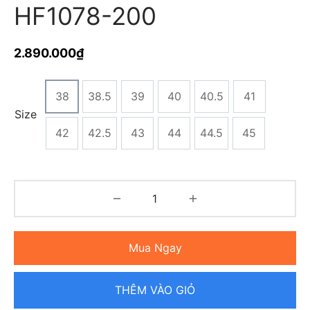
HF1078-200
2.890.000
₫
38
38.5
39
40
40.5
41
Size
42
42.5
43
44
44.5
45
Mua Ngay
THÊM VÀO GIỎ