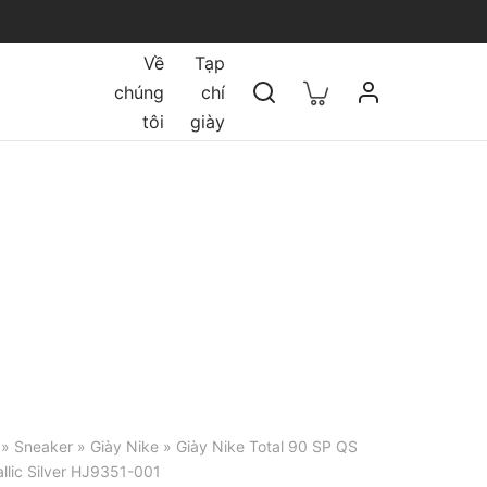
Về
Tạp
chúng
chí
tôi
giày
»
Sneaker
»
Giày Nike
» Giày Nike Total 90 SP QS
llic Silver HJ9351-001