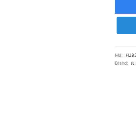
Mã:
HJ93
Brand:
Ni