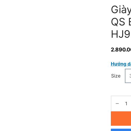
Giày
QS B
HJ9
2.890.
Hướng d
Size