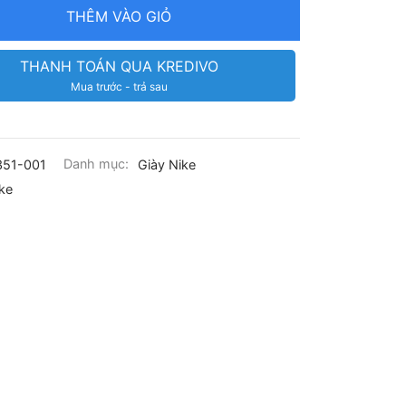
THÊM VÀO GIỎ
THANH TOÁN QUA KREDIVO
Mua trước - trả sau
51-001
Danh mục:
Giày Nike
ke