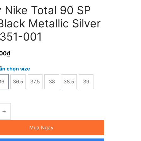
 Nike Total 90 SP
lack Metallic Silver
351-001
000
₫
ẫn chọn size
36
36.5
37.5
38
38.5
39
Mua Ngay