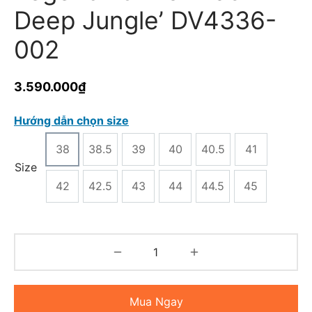
Deep Jungle’ DV4336-
002
3.590.000
₫
Hướng dẫn chọn size
38
38.5
39
40
40.5
41
Size
42
42.5
43
44
44.5
45
Mua Ngay