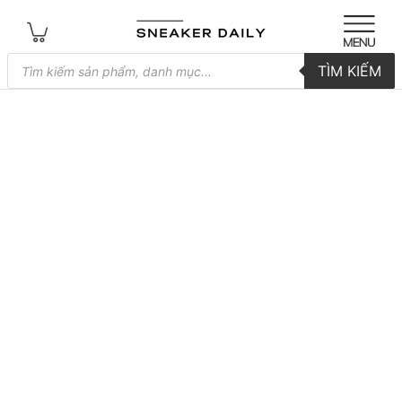
Tìm
TÌM KIẾM
kiếm
sản
phẩm