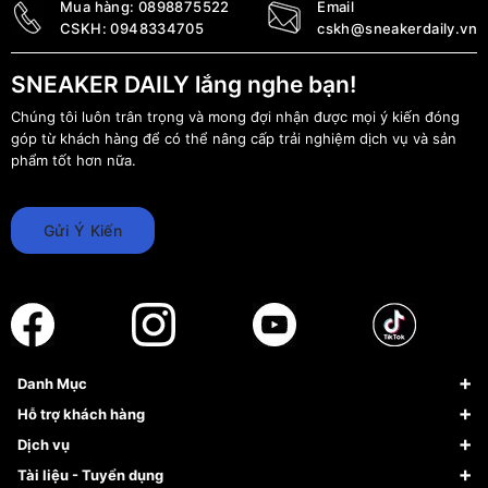
Mua hàng:
0898875522
Email
CSKH:
0948334705
cskh@sneakerdaily.vn
SNEAKER DAILY lắng nghe bạn!
Chúng tôi luôn trân trọng và mong đợi nhận được mọi ý kiến đóng
góp từ khách hàng để có thể nâng cấp trải nghiệm dịch vụ và sản
phẩm tốt hơn nữa.
Gửi Ý Kiến
Danh Mục
Sneaker
Hỗ trợ khách hàng
Giày Bóng Rổ
FAQs & Help
Dịch vụ
Giày Nike
Về Fundiin
Tạp chí
Tài liệu - Tuyển dụng