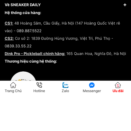
Giày Adidas
Hướng dẫn thanh toán trả sau qua Fundiin
Dịch vụ ký gửi
Đăng ký bản quyền
Về SNEAKER DAILY
Giày Peak
Chính sách đổi trả/Hoàn tiền
Tuyển dụng
Câu chuyện về SNEAKER DAILY
Hệ thống cửa hàng:
Lego
Chính sách giao hàng/Kiểm hàng
Đăng ký Cộng Tác Viên Bán Hàng
Cam kết mua sắm
CS1:
48 Hoàng Sâm, Cầu Giấy, Hà Nội (147 Hoàng Quốc Việt rẽ
Chính sách bảo hành
Hợp tác NCC
vào) -
089.887.5522
Chính sách thanh toán
Chính sách đại lý
CS2:
Cơ sở 2: 1839 Đường Hùng Vương, Việt Trì, Phú Thọ -
Điều khoản dịch vụ
0839.33.55.22
Chính sách bảo mật
Dink Pro - Pickleball chính hãng:
165 Quan Hoa, Nghĩa Đô, Hà Nội
Kiểm tra tình trạng đơn hàng
Thương hiệu cùng hệ thống:
Trang Chủ
Hotline
Zalo
Messenger
Ưu đãi
ĐKKD:01G8033450 - Cấp ngày: 04/05/2023 - Nơi cấp: Hà Nội