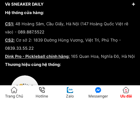
Giày Adidas
Hướng dẫn thanh toán trả sau qua Fundiin
Dịch vụ ký gửi
Đăng ký bản quyền
Về SNEAKER DAILY
Giày Peak
Chính sách đổi trả/Hoàn tiền
Tuyển dụng
Câu chuyện về SNEAKER DAILY
Hệ thống cửa hàng:
Lego
Chính sách giao hàng/Kiểm hàng
Đăng ký Cộng Tác Viên Bán Hàng
Cam kết mua sắm
CS1:
48 Hoàng Sâm, Cầu Giấy, Hà Nội (147 Hoàng Quốc Việt rẽ
Chính sách bảo hành
Hợp tác NCC
vào) -
089.887.5522
Chính sách thanh toán
Chính sách đại lý
CS2:
Cơ sở 2: 1839 Đường Hùng Vương, Việt Trì, Phú Thọ -
Điều khoản dịch vụ
0839.33.55.22
Chính sách bảo mật
Dink Pro - Pickleball chính hãng:
165 Quan Hoa, Nghĩa Đô, Hà Nội
Kiểm tra tình trạng đơn hàng
Thương hiệu cùng hệ thống:
Trang Chủ
Hotline
Zalo
Messenger
Ưu đãi
ĐKKD:01G8033450 - Cấp ngày: 04/05/2023 - Nơi cấp: Hà Nội