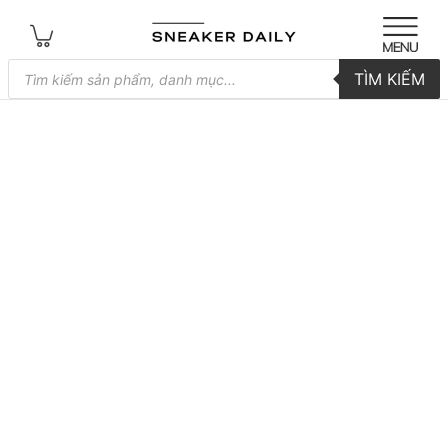
Tìm
TÌM KIẾM
kiếm
sản
phẩm