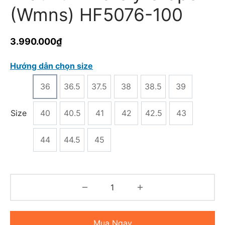
(Wmns) HF5076-100
3.990.000
₫
Hướng dẫn chọn size
36
36.5
37.5
38
38.5
39
Size
40
40.5
41
42
42.5
43
44
44.5
45
Mua Ngay