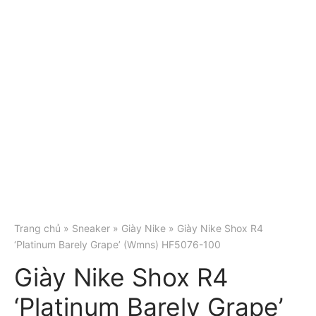
Trang chủ
»
Sneaker
»
Giày Nike
» Giày Nike Shox R4
‘Platinum Barely Grape’ (Wmns) HF5076-100
Giày Nike Shox R4
‘Platinum Barely Grape’