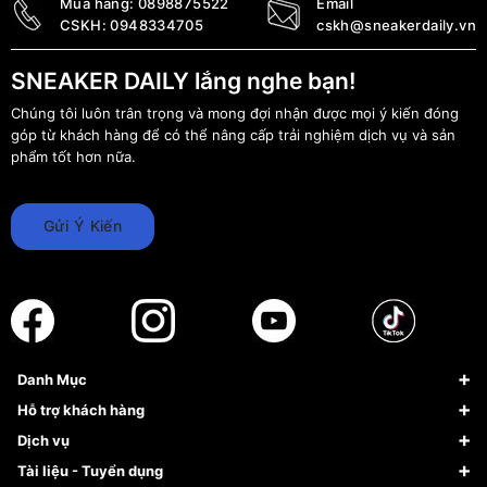
Mua hàng:
0898875522
Email
CSKH:
0948334705
cskh@sneakerdaily.vn
SNEAKER DAILY lắng nghe bạn!
Chúng tôi luôn trân trọng và mong đợi nhận được mọi ý kiến đóng
góp từ khách hàng để có thể nâng cấp trải nghiệm dịch vụ và sản
phẩm tốt hơn nữa.
Gửi Ý Kiến
Danh Mục
Sneaker
Hỗ trợ khách hàng
Giày Bóng Rổ
FAQs & Help
Dịch vụ
Giày Nike
Về Fundiin
Tạp chí
Tài liệu - Tuyển dụng