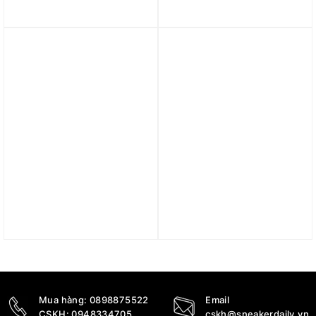
Blazer Low ‘Black
1.990.000
₫
Metallic Silver’ HJ6703-
001
2.690.000
₫
Trả góp 0%
Giày Nike SB Malor
Giày Nike Day One SB
‘Black White’ FV6064-001
‘Vintage Green’ (GS)
FN4210-300
2.590.000
₫
1.990.000
₫
Mua hàng:
0898875522
Email
CSKH:
0948334705
cskh@sneakerdaily.vn