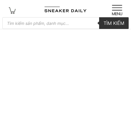
Tìm
TÌM KIẾM
kiếm
sản
phẩm