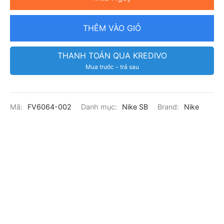
THÊM VÀO GIỎ
THANH TOÁN QUA KREDIVO
Mua trước - trả sau
Mã:
FV6064-002
Danh mục:
Nike SB
Brand:
Nike