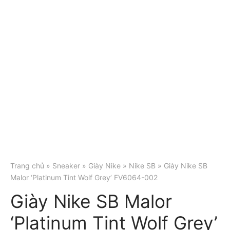
Trang chủ
»
Sneaker
»
Giày Nike
»
Nike SB
» Giày Nike SB
Malor ‘Platinum Tint Wolf Grey’ FV6064-002
Giày Nike SB Malor
‘Platinum Tint Wolf Grey’