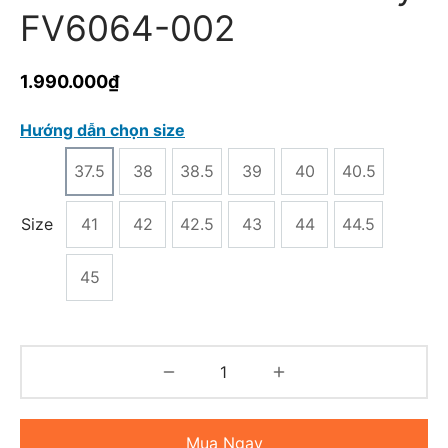
FV6064-002
1.990.000
₫
Hướng dẫn chọn size
37.5
38
38.5
39
40
40.5
Size
41
42
42.5
43
44
44.5
45
Mua Ngay