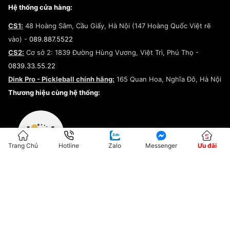
Giày Peak
Chính sách đổi trả/Hoàn tiền
Tuyển dụng
Câu chuyện về SNEAKER DAILY
Hệ thống cửa hàng:
Lego
Chính sách giao hàng/Kiểm hàng
Đăng ký Cộng Tác Viên Bán Hàng
Cam kết mua sắm
CS1:
48 Hoàng Sâm, Cầu Giấy, Hà Nội (147 Hoàng Quốc Việt rẽ
Chính sách bảo hành
Hợp tác NCC
vào) -
089.887.5522
Chính sách thanh toán
Chính sách đại lý
CS2:
Cơ sở 2: 1839 Đường Hùng Vương, Việt Trì, Phú Thọ -
Điều khoản dịch vụ
0839.33.55.22
Chính sách bảo mật
Dink Pro - Pickleball chính hãng:
165 Quan Hoa, Nghĩa Đô, Hà Nội
Kiểm tra tình trạng đơn hàng
Thương hiệu cùng hệ thống:
Trang Chủ
Hotline
Zalo
Messenger
Ưu đãi
ĐKKD:01G8033450 - Cấp ngày: 04/05/2023 - Nơi cấp: Hà Nội
Hộ Kinh Doanh Đại Lý Sneaker MST: 8828563711-001