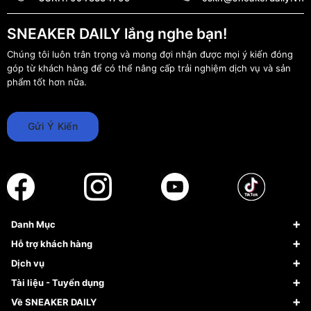
SNEAKER DAILY lắng nghe bạn!
Chúng tôi luôn trân trọng và mong đợi nhận được mọi ý kiến đóng
góp từ khách hàng để có thể nâng cấp trải nghiệm dịch vụ và sản
phẩm tốt hơn nữa.
Gửi Ý Kiến
Danh Mục
Sneaker
Hỗ trợ khách hàng
Giày Bóng Rổ
FAQs & Help
Dịch vụ
Giày Nike
Về Fundiin
Tạp chí
Tài liệu - Tuyển dụng
Giày Adidas
Hướng dẫn thanh toán trả sau qua Fundiin
Dịch vụ ký gửi
Đăng ký bản quyền
Về SNEAKER DAILY