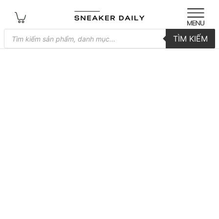
Tìm
TÌM KIẾM
kiếm
sản
phẩm