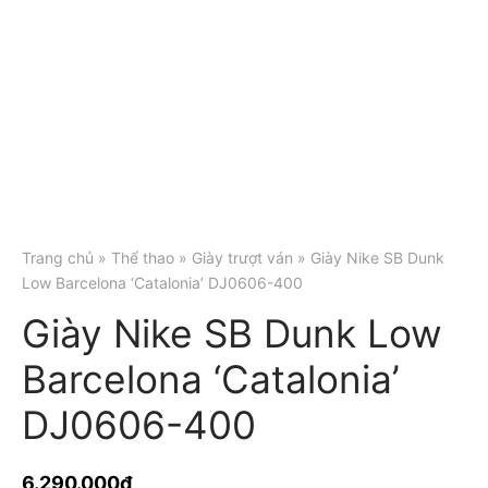
Trang chủ
»
Thể thao
»
Giày trượt ván
» Giày Nike SB Dunk
Low Barcelona ‘Catalonia’ DJ0606-400
Giày Nike SB Dunk Low
Barcelona ‘Catalonia’
DJ0606-400
6.290.000
₫