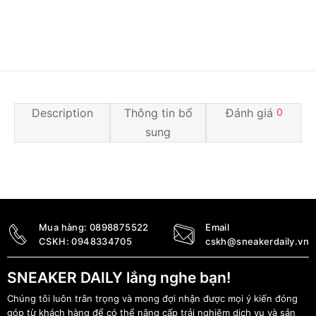
Description
Thông tin bổ
Đánh giá
0
sung
Mua hàng:
0898875522
Email
CSKH:
0948334705
cskh@sneakerdaily.vn
SNEAKER DAILY lắng nghe bạn!
Chúng tôi luôn trân trọng và mong đợi nhận được mọi ý kiến đóng
góp từ khách hàng để có thể nâng cấp trải nghiệm dịch vụ và sản