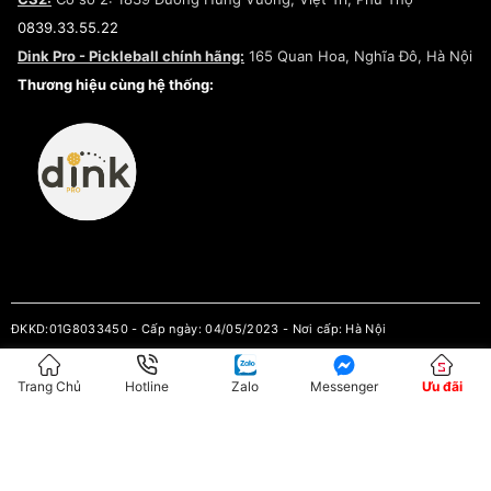
Điều khoản dịch vụ
0839.33.55.22
Chính sách bảo mật
Dink Pro - Pickleball chính hãng:
165 Quan Hoa, Nghĩa Đô, Hà Nội
Kiểm tra tình trạng đơn hàng
Thương hiệu cùng hệ thống:
ĐKKD:01G8033450 - Cấp ngày: 04/05/2023 - Nơi cấp: Hà Nội
Hộ Kinh Doanh Đại Lý Sneaker MST: 8828563711-001
Trang Chủ
Hotline
Zalo
Messenger
Ưu đãi