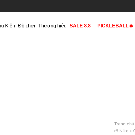
hụ Kiện
Đồ chơi
Thương hiệu
SALE 8.8
PICKLEBALL🔥
Trang chủ
rổ Nike
»