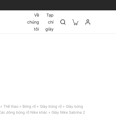
Về
Tạp
chúng
chí
tôi
giày
»
Thể thao
»
Bóng rổ
»
Giày bóng rổ
»
Giày bóng
Các dòng bóng rổ Nike khác
» Giày Nike Sabrina 2