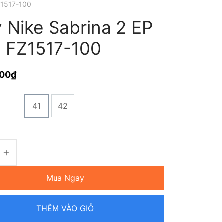
FZ1517-100
 Nike Sabrina 2 EP
y’ FZ1517-100
000
₫
41
42
Mua Ngay
THÊM VÀO GIỎ