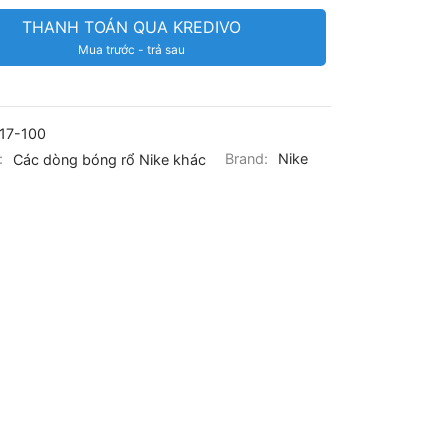
THANH TOÁN QUA KREDIVO
Mua trước - trả sau
17-100
:
Các dòng bóng rổ Nike khác
Brand:
Nike