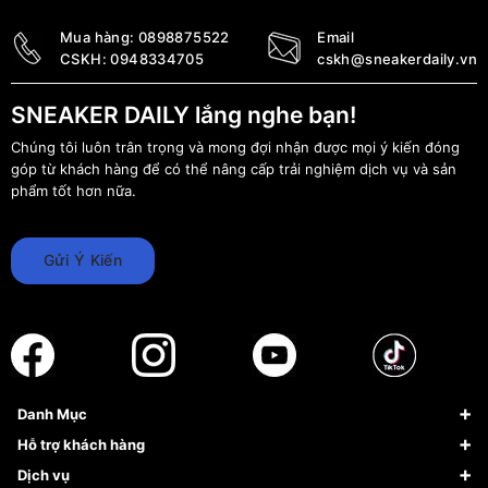
Mua hàng:
0898875522
Email
CSKH:
0948334705
cskh@sneakerdaily.vn
SNEAKER DAILY lắng nghe bạn!
Chúng tôi luôn trân trọng và mong đợi nhận được mọi ý kiến đóng
góp từ khách hàng để có thể nâng cấp trải nghiệm dịch vụ và sản
phẩm tốt hơn nữa.
Gửi Ý Kiến
Danh Mục
Sneaker
Hỗ trợ khách hàng
Giày Bóng Rổ
FAQs & Help
Dịch vụ