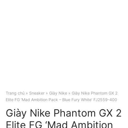
Trang chủ
»
Sneaker
»
Giày Nike
» Giày Nike Phantom GX 2
Elite FG ‘Mad Ambition Pack – Blue Fury White’ FJ2559-400
Giày Nike Phantom GX 2
Elite FG ‘Mad Ambition