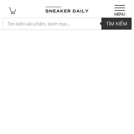
Tìm
TÌM KIẾM
kiếm
sản
phẩm