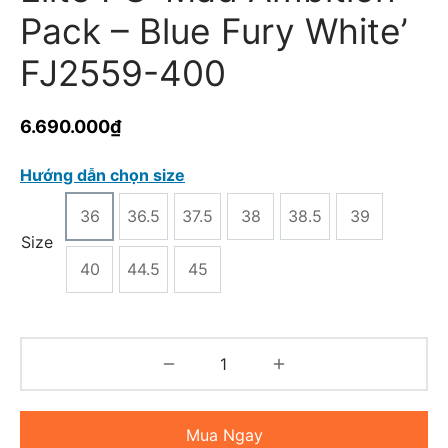
Pack – Blue Fury White’
FJ2559-400
6.690.000
₫
Hướng dẫn chọn size
36
36.5
37.5
38
38.5
39
Size
40
44.5
45
Mua Ngay