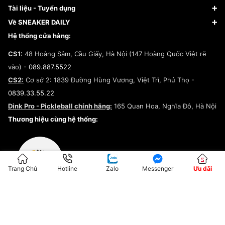
Giày Nike
Về Fundiin
Tạp chí
Tài liệu - Tuyển dụng
Giày Adidas
Hướng dẫn thanh toán trả sau qua Fundiin
Dịch vụ ký gửi
Đăng ký bản quyền
Về SNEAKER DAILY
Giày Peak
Chính sách đổi trả/Hoàn tiền
Tuyển dụng
Câu chuyện về SNEAKER DAILY
Hệ thống cửa hàng:
Lego
Chính sách giao hàng/Kiểm hàng
Đăng ký Cộng Tác Viên Bán Hàng
Cam kết mua sắm
CS1:
48 Hoàng Sâm, Cầu Giấy, Hà Nội (147 Hoàng Quốc Việt rẽ
Chính sách bảo hành
Hợp tác NCC
vào) -
089.887.5522
Chính sách thanh toán
Chính sách đại lý
CS2:
Cơ sở 2: 1839 Đường Hùng Vương, Việt Trì, Phú Thọ -
Điều khoản dịch vụ
0839.33.55.22
Chính sách bảo mật
Dink Pro - Pickleball chính hãng:
165 Quan Hoa, Nghĩa Đô, Hà Nội
Kiểm tra tình trạng đơn hàng
Thương hiệu cùng hệ thống:
Trang Chủ
Hotline
Zalo
Messenger
Ưu đãi